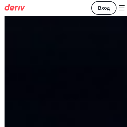

Вход