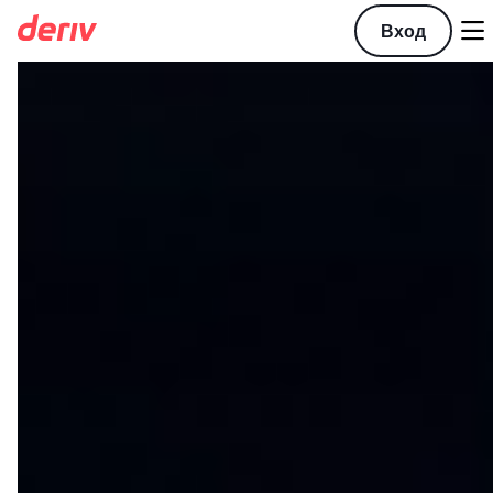

Вход