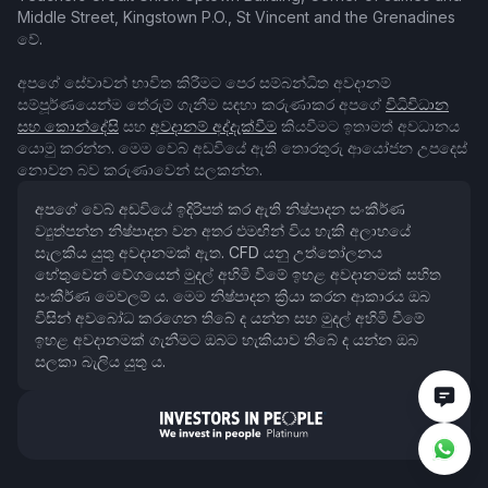
Middle Street, Kingstown P.O., St Vincent and the Grenadines
වේ.
අපගේ සේවාවන් භාවිත කිරීමට පෙර සම්බන්ධිත අවදානම්
සම්පූර්ණයෙන්ම තේරුම් ගැනීම සඳහා කරුණාකර අපගේ
විධිවිධාන
සහ කොන්දේසි
සහ
අවදානම් අද්දැක්වීම
කියවීමට ඉතාමත් අවධානය
යොමු කරන්න. මෙම වෙබ් අඩවියේ ඇති තොරතුරු ආයෝජන උපදෙස්
නොවන බව කරුණාවෙන් සලකන්න.
අපගේ වෙබ් අඩවියේ ඉදිරිපත් කර ඇති නිෂ්පාදන සංකීර්ණ
ව්‍යුත්පන්න නිෂ්පාදන වන අතර එමඟින් විය හැකි අලාභයේ
සැලකිය යුතු අවදානමක් ඇත. CFD යනු උත්තෝලනය
හේතුවෙන් වේගයෙන් මුදල් අහිමි වීමේ ඉහළ අවදානමක් සහිත
සංකීර්ණ මෙවලම් ය. මෙම නිෂ්පාදන ක්‍රියා කරන ආකාරය ඔබ
විසින් අවබෝධ කරගෙන තිබේ ද යන්න සහ මුදල් අහිමි වීමේ
ඉහළ අවදානමක් ගැනීමට ඔබට හැකියාව තිබේ ද යන්න ඔබ
සලකා බැලිය යුතු ය.