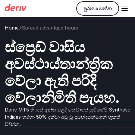

පුරනය වන්න
Home
Spread advantage hours

ස්ප්‍රෙඩ් වාසිය
අවස්ථාය්තාන්ත්‍රික
වේලා ඇති පරිදි
වේලානිමිති පැයහ.
Deriv MT5 හි සති අන්ත වලදී තෝරාගත් සුවිශේෂී Synthetic
Indices හරහා 50% දක්වා අඩු වූ ප්‍රභේදයන්ගෙන් භුක්ති
විඳින්න.