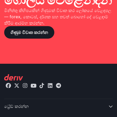
මිනිත්තු කිහිපයකින් ගිණුමක් විවෘත කර ලෝකයේ වෙළඳපල
— forex, කොටස්, දර්ශක සහ තවත් බොහෝ දේ වෙළඳාම්
කිරීම ආරම්භ කරන්න.
ගිණුම විවෘත කරන්න
ට්‍රේඩ් කරන්න​
