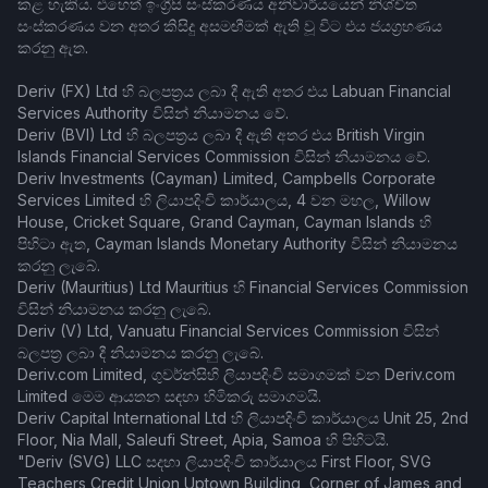
කළ හැකිය. එහෙත් ඉංග්‍රීසි සංස්කරණය අනිවාර්යයෙන් නිශ්චිත
සංස්කරණය වන අතර කිසිදු අසමඟීමක් ඇති වූ විට එය ජයග්‍රහණය
කරනු ඇත.
Deriv (FX) Ltd හි බලපත්‍රය ලබා දී ඇති අතර එය Labuan Financial
Services Authority විසින් නියාමනය වේ.
Deriv (BVI) Ltd හි බලපත්‍රය ලබා දී ඇති අතර එය British Virgin
Islands Financial Services Commission විසින් නියාමනය වේ.
Deriv Investments (Cayman) Limited, Campbells Corporate
Services Limited හි ලියාපදිංචි කාර්යාලය, 4 වන මහල, Willow
House, Cricket Square, Grand Cayman, Cayman Islands හි
පිහිටා ඇත, Cayman Islands Monetary Authority විසින් නියාමනය
කරනු ලැබේ.
Deriv (Mauritius) Ltd Mauritius හි Financial Services Commission
විසින් නියාමනය කරනු ලැබේ.
Deriv (V) Ltd, Vanuatu Financial Services Commission විසින්
බලපත්‍ර ලබා දී නියාමනය කරනු ලැබේ.
Deriv.com Limited, ගුවර්න්සිහි ලියාපදිංචි සමාගමක් වන Deriv.com
Limited මෙම ආයතන සඳහා හිමිකරු සමාගමයි.
Deriv Capital International Ltd හි ලියාපදිංචි කාර්යාලය Unit 25, 2nd
Floor, Nia Mall, Saleufi Street, Apia, Samoa හි පිහිටයි.
"Deriv (SVG) LLC සදහා ලියාපදිංචි කාර්යාලය First Floor, SVG
Teachers Credit Union Uptown Building, Corner of James and