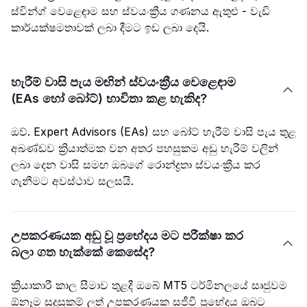
ස්වින්ග් වෙළෙඳාම සහ ස්වයංක්‍රීය ගණනය ඇතුළු - වැඩි
කාර්යක්ෂමතාවක් ලබා දීමට ඉඩ ලබා දෙයි.
හැරීම් වාසි පැය මඟින් ස්වයංක්‍රීය වෙළෙඳාම

(EAs හෝ බෝට්) භාවිතා කළ හැකිද?
ඔව්. Expert Advisors (EAs) සහ බෝට් හැරීම් වාසි පැය තුළ
අඛණ්ඩව ක්‍රියාත්මක වන අතර පහසුකම අඩු හැරීම් වලින්
ලබා දෙන වාසි සමඟ ඔබගේ රාෙන්ද්‍රතා ස්වයංක්‍රීය කර
ගැනීමට අවස්ථාව සලසයි.
උපකරණයක අඩු වූ ප්‍රභේදය මට පරීක්ෂා කර

බලා ගත හැක්කේ කෙසේද?
ක්‍රියාකාරී කාල සීමාව තුළදී ඔබේ MT5 ටර්මිනලයේ සෘජුවම
ඕනෑම සුදුසුකම් ලත් උපකරණයක සජීවී ප්‍රභේදය ඔබට