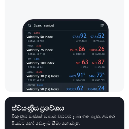
ස්වයංක්‍රීය ප්‍රවේශය
විකුණුම් ඔස්සේ වහාම වට්ටම් ලබා ගත හැක. අමතර
පියවර හෝ වොලුම් සීමා නොමැත.