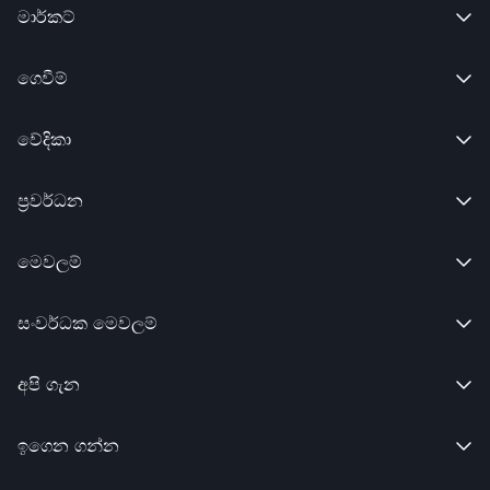
මාර්කට්

ගෙවීම්

වේදිකා

ප්‍රවර්ධන

මෙවලම්

සංවර්ධක මෙවලම්

අපි ගැන

ඉගෙන ගන්න
