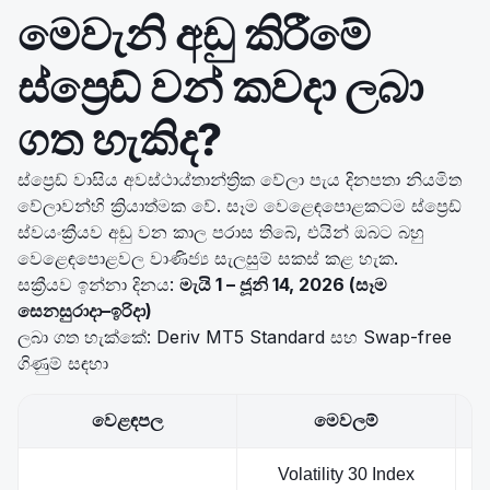
මෙවැනි අඩු කිරීමේ
ස්ප්‍රෙඩ් වන් කවදා ලබා
ගත හැකිද?
ස්ප්‍රෙඩ් වාසිය අවස්ථාය්තාන්ත්‍රික වේලා පැය දිනපතා නියමිත
වේලාවන්හි ක්‍රියාත්මක වේ. සෑම වෙළෙඳපොළකටම ස්ප්‍රෙඩ්
ස්වයංක්‍රීයව අඩු වන කාල පරාස තිබේ, එයින් ඔබට බහු
වෙළෙඳපොළවල වාණිජ්‍ය සැලසුම් සකස් කළ හැක.
සක්‍රීයව ඉන්නා දිනය:
මැයි 1 – ජූනි 14, 2026 (සෑම
සෙනසුරාදා–ඉරිදා)
ලබා ගත හැක්කේ: Deriv MT5 Standard සහ Swap-free
ගිණුම් සඳහා
වෙළඳපල
මෙවලම්
Volatility 30 Index