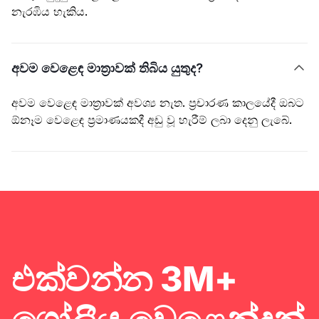
නැරඹිය හැකිය.
අවම වෙළෙඳ මාත්‍රාවක් තිබිය යුතුද?

අවම වෙළෙඳ මාත්‍රාවක් අවශ්‍ය නැත. ප්‍රචාරණ කාලයේදී ඔබට
ඕනෑම වෙළෙඳ ප්‍රමාණයකදී අඩු වූ හැරීම් ලබා දෙනු ලැබේ.
එක්වන්න 3M+
ගෝලීය වෙළෙන්දන්