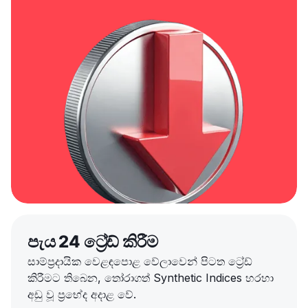
පැය 24 ට්‍රේඩ් කිරීම
සාම්ප්‍රදායික වෙළඳපොළ වේලාවෙන් පිටත ට්‍රේඩ්
කිරීමට තිබෙන, තෝරාගත් Synthetic Indices හරහා
අඩු වූ ප්‍රභේද අදාළ වේ.