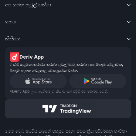
අප සමඟ හවුල් වන්න

සහය

නීතිමය

Deriv App
ගිණුම් කළමනාකරණය කරන්න, මුදල් මාරු කරන්න සහ ඕනෑම වේලාවක,
ඕනෑම තැනක වෙළඳපල වෙත ප්‍රවේශ වන්න.
*Deriv App ලබා ගැනීමේ හැකියාව ඔබ පදිංචි රට මත රඳා පවතී.
මෙම වෙබ් අඩවිය ඔබගේ පහසුව සඳහා ස්වයංක්‍රීය පරිවර්තන භාවිතා