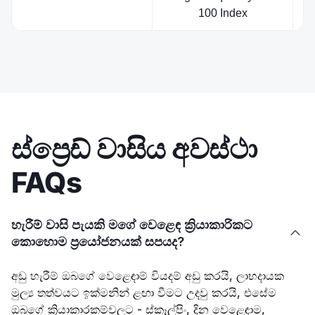
100 Index
ස්ප්‍රෙඩ් වාසිය අවස්ථා
FAQs
හැරීම් වාසි පැයකි මගේ වෙළෙඳ ක්‍රියාකාරිකට

කොහොම ප්‍රයෝජනයක් සපයද?
අඩු හැරීම් ඔබගේ වෙළෙඳාම් වියදම් අඩු කරයි, ලාභදායක
මුල්‍ය තත්වයට ඉක්මනින් ළඟා වීමට උදවු කරයි, එසේම
ඔබගේ ක්‍රියාකාරකම්වලට - ස්කෑල්පිං, දින වෙළෙඳාම,