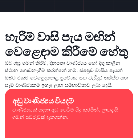
හැරීම් වාසි පැය මඟින්
වෙළෙඳාම කිරීමේ හේතු
ඔබ ශීඝ්‍ර ගමන් කිරීම, දිනපතා වාණිජ්‍යය හෝ දිගු කාලීන
ස්ථාන ගොඩනැගීම කරන්නේ නම්, ස්ප්‍රෙඩ් වාසිය පැයන්
ඔබට එකම වෙළෙඳපොළ ප්‍රවේශය සහ වැඩිදුර තත්ත්ව සහ
සෑම වාණිජ්‍යකම ඉහළ ලාභ සම්භාවිතාව ලබා දෙයි.
අඩු වාණිජ්‍යය වියදම්
වාණිජ්‍යයක් සඳහා අඩු ගෙවීම් සිදු කරමින්, ලාභදායී
ගමන් පවරුවක් දැකගන්න.