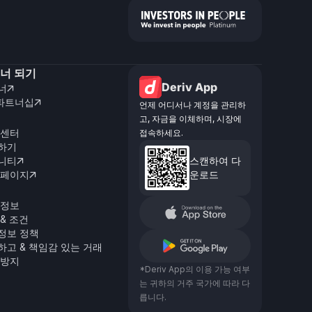
너 되기
Deriv App
너

 파트너십

언제 어디서나 계정을 관리하
고, 자금을 이체하며, 시장에
 센터
접속하세요.
하기
니티
스캔하여 다

 페이지
운로드

 정보
& 조건
정보 정책
하고 & 책임감 있는 거래
 방지
*Deriv App의 이용 가능 여부
는 귀하의 거주 국가에 따라 다
릅니다.