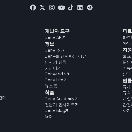
개발자 도구
파트
Deriv API
파트

API
정보
지원
Deriv 소개
Deriv를 선택하는 이유
헬프
당사의 원칙
문의
커리어
커뮤

Deriv<ed>
상태

Deriv Life
법률

뉴스룸
규제
학습
규칙 
간대
Deriv Academy
개인

전문가 인사이트
안전

Deriv Blog
사기

용어