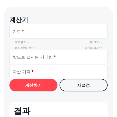
계산기
기호
계약 규모 =
-
핍 크기=
-
유효 레버리지=
-
포인트 크기=
-
랏으로 표시된 거래량
자산 가격
결과