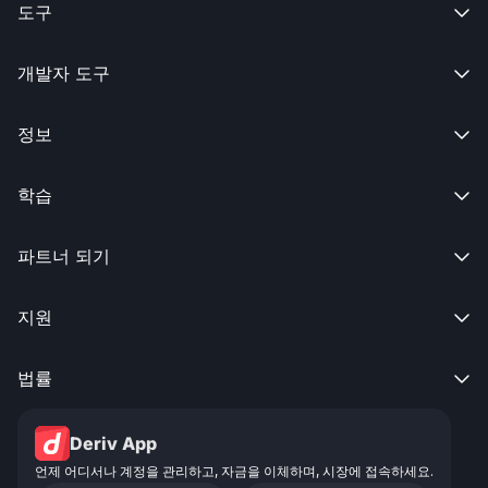
도구

개발자 도구

정보

학습

파트너 되기

지원

법률

Deriv App
언제 어디서나 계정을 관리하고, 자금을 이체하며, 시장에 접속하세요.