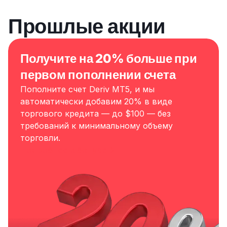
Прошлые акции
Получите на 20% больше при
первом пополнении счета
Пополните счет Deriv MT5, и мы
автоматически добавим 20% в виде
торгового кредита — до $100 — без
требований к минимальному объему
торговли.
Подробнее о бонусе
