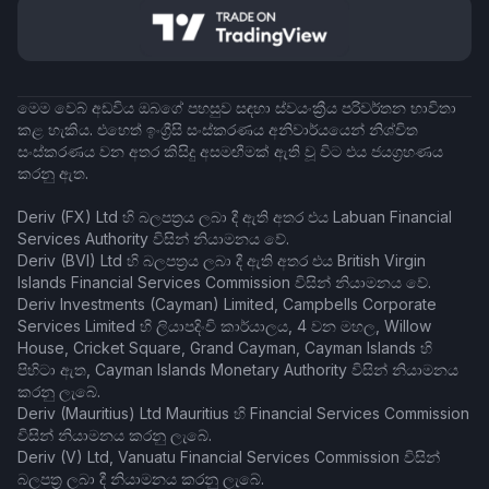
මෙම වෙබ් අඩවිය ඔබගේ පහසුව සඳහා ස්වයංක්‍රීය පරිවර්තන භාවිතා
කළ හැකිය. එහෙත් ඉංග්‍රීසි සංස්කරණය අනිවාර්යයෙන් නිශ්චිත
සංස්කරණය වන අතර කිසිදු අසමඟීමක් ඇති වූ විට එය ජයග්‍රහණය
කරනු ඇත.
Deriv (FX) Ltd හි බලපත්‍රය ලබා දී ඇති අතර එය Labuan Financial
Services Authority විසින් නියාමනය වේ.
Deriv (BVI) Ltd හි බලපත්‍රය ලබා දී ඇති අතර එය British Virgin
Islands Financial Services Commission විසින් නියාමනය වේ.
Deriv Investments (Cayman) Limited, Campbells Corporate
Services Limited හි ලියාපදිංචි කාර්යාලය, 4 වන මහල, Willow
House, Cricket Square, Grand Cayman, Cayman Islands හි
පිහිටා ඇත, Cayman Islands Monetary Authority විසින් නියාමනය
කරනු ලැබේ.
Deriv (Mauritius) Ltd Mauritius හි Financial Services Commission
විසින් නියාමනය කරනු ලැබේ.
Deriv (V) Ltd, Vanuatu Financial Services Commission විසින්
බලපත්‍ර ලබා දී නියාමනය කරනු ලැබේ.