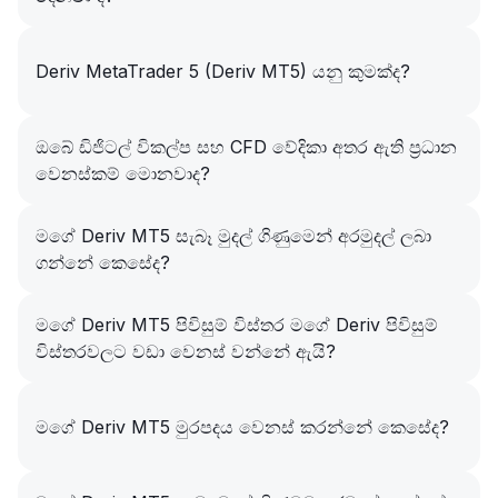
Deriv MetaTrader 5 (Deriv MT5) යනු කුමක්ද?
ඔබේ ඩිජිටල් විකල්ප සහ CFD වේදිකා අතර ඇති ප්‍රධාන
වෙනස්කම් මොනවාද?
මගේ Deriv MT5 සැබෑ මුදල් ගිණුමෙන් අරමුදල් ලබා
ගන්නේ කෙසේද?
මගේ Deriv MT5 පිවිසුම් විස්තර මගේ Deriv පිවිසුම්
විස්තරවලට වඩා වෙනස් වන්නේ ඇයි?
මගේ Deriv MT5 මුරපදය වෙනස් කරන්නේ කෙසේද?