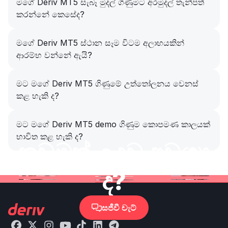
මගේ Deriv MT5 සැබෑ මුදල් ගිණුමට අරමුදල් තැන්පත්
කරන්නේ කෙසේද?
මගේ Deriv MT5 ස්ථාන සෑම විටම අලාභයකින්
ආරම්භ වන්නේ ඇයි?
මට මගේ Deriv MT5 ගිණුමේ උත්තෝලනය වෙනස්
කළ හැකි ද?
මට මගේ Deriv MT5 demo ගිණුම කොපමණ කාලයක්
භාවිත කළ හැකි ද?
තවමත් උදවු අවශ්‍ය
ද?
සජීවී චැට්
