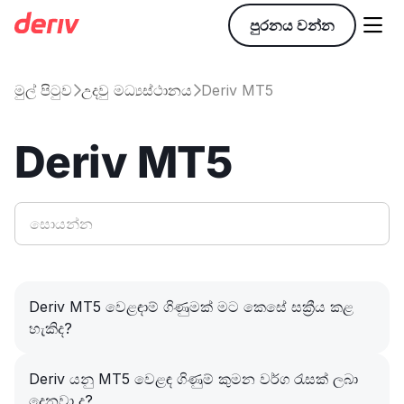

පුරනය වන්න
මුල් පිටුව​
උදවු මධ්‍යස්ථානය
Deriv MT5


Deriv MT5
Deriv MT5 වෙළඳාම් ගිණුමක් මට කෙසේ සක්‍රීය කළ
හැකිද?
Deriv යනු MT5 වෙළඳ ගිණුම් කුමන වර්ග රැසක් ලබා
දෙනවා ද?