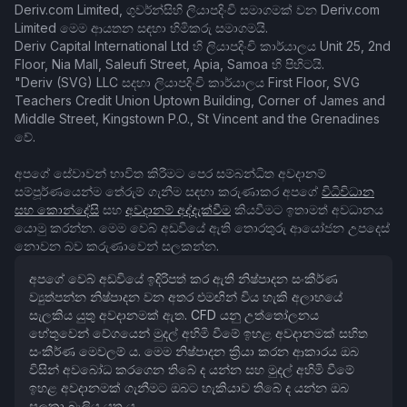
Deriv.com Limited, ගුවර්න්සිහි ලියාපදිංචි සමාගමක් වන Deriv.com
Limited මෙම ආයතන සඳහා හිමිකරු සමාගමයි.
Deriv Capital International Ltd හි ලියාපදිංචි කාර්යාලය Unit 25, 2nd
Floor, Nia Mall, Saleufi Street, Apia, Samoa හි පිහිටයි.
"Deriv (SVG) LLC සදහා ලියාපදිංචි කාර්යාලය First Floor, SVG
Teachers Credit Union Uptown Building, Corner of James and
Middle Street, Kingstown P.O., St Vincent and the Grenadines
වේ.
අපගේ සේවාවන් භාවිත කිරීමට පෙර සම්බන්ධිත අවදානම්
සම්පූර්ණයෙන්ම තේරුම් ගැනීම සඳහා කරුණාකර අපගේ
විධිවිධාන
සහ කොන්දේසි
සහ
අවදානම් අද්දැක්වීම
කියවීමට ඉතාමත් අවධානය
යොමු කරන්න. මෙම වෙබ් අඩවියේ ඇති තොරතුරු ආයෝජන උපදෙස්
නොවන බව කරුණාවෙන් සලකන්න.
අපගේ වෙබ් අඩවියේ ඉදිරිපත් කර ඇති නිෂ්පාදන සංකීර්ණ
ව්‍යුත්පන්න නිෂ්පාදන වන අතර එමඟින් විය හැකි අලාභයේ
සැලකිය යුතු අවදානමක් ඇත. CFD යනු උත්තෝලනය
හේතුවෙන් වේගයෙන් මුදල් අහිමි වීමේ ඉහළ අවදානමක් සහිත
සංකීර්ණ මෙවලම් ය. මෙම නිෂ්පාදන ක්‍රියා කරන ආකාරය ඔබ
විසින් අවබෝධ කරගෙන තිබේ ද යන්න සහ මුදල් අහිමි වීමේ
ඉහළ අවදානමක් ගැනීමට ඔබට හැකියාව තිබේ ද යන්න ඔබ
සලකා බැලිය යුතු ය.