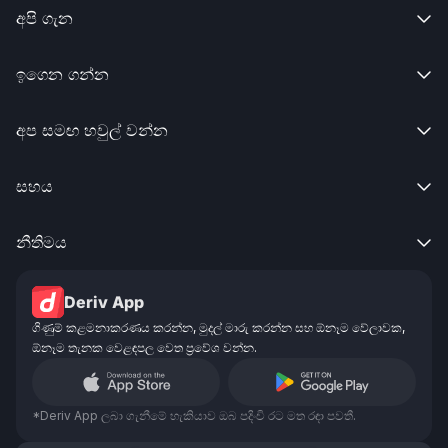
අපි ගැන

ඉගෙන ගන්න

අප සමඟ හවුල් වන්න

සහය

නීතිමය

Deriv App
ගිණුම් කළමනාකරණය කරන්න, මුදල් මාරු කරන්න සහ ඕනෑම වේලාවක,
ඕනෑම තැනක වෙළඳපල වෙත ප්‍රවේශ වන්න.
*Deriv App ලබා ගැනීමේ හැකියාව ඔබ පදිංචි රට මත රඳා පවතී.