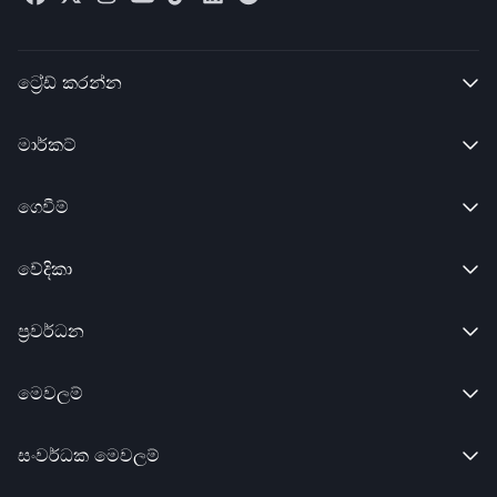
ට්‍රේඩ් කරන්න​

මාර්කට්

ගෙවීම්

වේදිකා

ප්‍රවර්ධන

මෙවලම්

සංවර්ධක මෙවලම්
