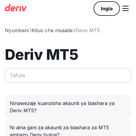

Ingia
Nyumbani
Kituo cha msaada
Deriv MT5


Deriv MT5
Ninawezaje kuanzisha akaunti ya biashara ya
Deriv MT5?
Ni aina gani za akaunti za biashara za MT5
ambazo Deriv hutoa?