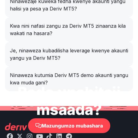
Ninawezaje kuweka fedha kwenye akaunti yangu
halisi ya pesa ya Deriv MT5?
Kwa nini nafasi zangu za Deriv MT5 zinaanza kila
wakati na hasara?
Je, ninaweza kubadilisha leverage kwenye akaunti
yangu ya Deriv MT5?
Ninaweza kutumia Deriv MT5 demo akaunti yangu
kwa muda gani?
Bado unahitaji
msaada?
Mazungumzo mubashara
