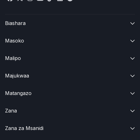
Biashara

Masoko

Malipo

Majukwaa

Matangazo

Zana

Zana za Msanidi
