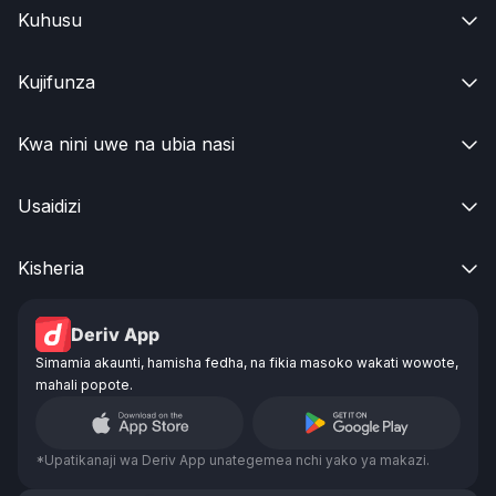
Kuhusu

Kujifunza

Kwa nini uwe na ubia nasi

Usaidizi

Kisheria

Deriv App
Simamia akaunti, hamisha fedha, na fikia masoko wakati wowote,
mahali popote.
*Upatikanaji wa Deriv App unategemea nchi yako ya makazi.