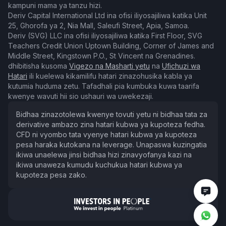
kampuni mama ya tanzu hizi.
Deriv Capital International Ltd ina ofisi iliyosajiliwa katika Unit
25, Ghorofa ya 2, Nia Mall, Saleufi Street, Apia, Samoa.
Deriv (SVG) LLC ina ofisi iliyosajiliwa katika First Floor, SVG
Teachers Credit Union Uptown Building, Corner of James and
Middle Street, Kingstown P.O., St Vincent na Grenadines.
dhibitisha kusoma
Vigezo na Masharti yetu
na
Ufichuzi wa
Hatari
ili kuelewa kikamilifu hatari zinazohusika kabla ya
kutumia huduma zetu. Tafadhali pia kumbuka kuwa taarifa
kwenye wavuti hii sio ushauri wa uwekezaji.
Bidhaa zinazotolewa kwenye tovuti yetu ni bidhaa tata za
derivative ambazo zina hatari kubwa ya kupoteza fedha.
CFD ni vyombo tata vyenye hatari kubwa ya kupoteza
pesa haraka kutokana na leverage. Unapaswa kuzingatia
ikiwa unaelewa jinsi bidhaa hizi zinavyofanya kazi na
ikiwa unaweza kumudu kuchukua hatari kubwa ya
kupoteza pesa zako.