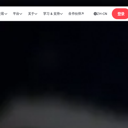
登录
交易
平台
关于
学习 & 支持
合作伙伴
ZH-CN






开设账户