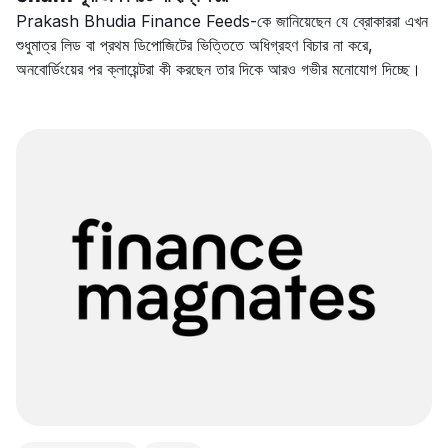
Prakash Bhudia Finance Feeds-কে জানিয়েছেন যে ব্রোকাররা এখন
শুধুমাত্র লিড বা প্রথম ডিপোজিটের ভিত্তিতে অধিগ্রহণ বিচার না করে,
অনবোর্ডিংয়ের পর ক্লায়েন্টরা কী করছেন তার দিকে আরও গভীর মনোযোগ দিচ্ছে।