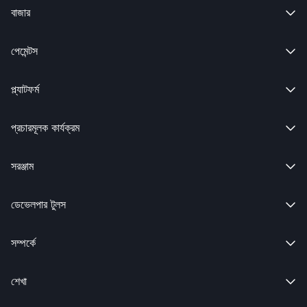
বাজার

পেমেন্টস

প্ল্যাটফর্ম

প্রচারমূলক কার্যক্রম

সরঞ্জাম

ডেভেলপার টুলস

সম্পর্কে

শেখা
