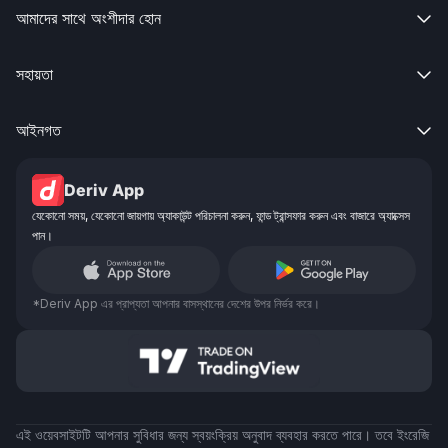
আমাদের সাথে অংশীদার হোন

সহায়তা

আইনগত

Deriv App
যেকোনো সময়, যেকোনো জায়গায় অ্যাকাউন্ট পরিচালনা করুন, ফান্ড ট্রান্সফার করুন এবং বাজারে অ্যাক্সেস
পান।
*Deriv App এর প্রাপ্যতা আপনার বাসস্থানের দেশের উপর নির্ভর করে।
এই ওয়েবসাইটটি আপনার সুবিধার জন্য স্বয়ংক্রিয় অনুবাদ ব্যবহার করতে পারে। তবে ইংরেজি