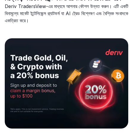
Deriv TradersView-এর মাধ্যমে আপনার কৌশল উন্নত করুন। এটি একটি
বিনামূল্যে মার্কেট ইন্টেলিজেন্স প্ল্যাটফর্ম যা AI ট্রেড বিশ্লেষণ এবং বৈশ্বিক সংবাদকে
একত্রিত করে।