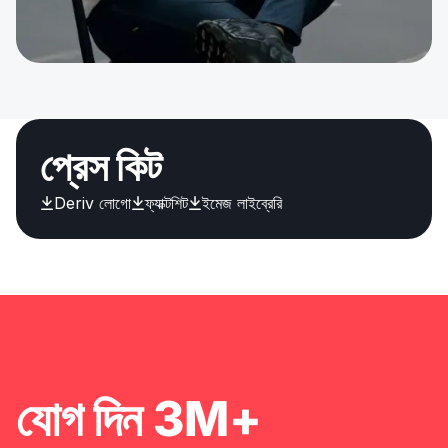
প্রেস কিট
Deriv লোগো
ফ্যাক্টশিট
ইমেজ লাইব্রেরি
যোগ দিন 3M+