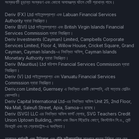
সংস্করণটি চূড়ান্ত সংস্করণ এবং কোনো অসামঞ্জস্য ঘটলে সেটি প্রাধান্য পাবে।
Deriv (FX) Ltd লাইসেন্সপ্রাপ্ত এবং Labuan Financial Services
Authority দ্বারা নিয়ন্ত্রিত।
Deriv (BVI) Ltd লাইসেন্সপ্রাপ্ত এবং British Virgin Islands Financial
Services Commission দ্বারা নিয়ন্ত্রিত।
Deriv Investments (Cayman) Limited, Campbells Corporate
Services Limited, Floor 4, Willow House, Cricket Square, Grand
Cayman, Cayman Islands-এ নিবন্ধিত অফিস, Cayman Islands
Monetary Authority দ্বারা নিয়ন্ত্রিত।
Deriv (Mauritius) Ltd মরিশাস Financial Services Commission দ্বারা
নিয়ন্ত্রিত।
Deriv (V) Ltd লাইসেন্সপ্রাপ্ত এবং Vanuatu Financial Services
Commission দ্বারা নিয়ন্ত্রিত।
Deriv.com Limited, Guernsey এ নিবন্ধিত একটি কোম্পানি, এই সত্তার হোল্ডিং
কোম্পানি।
Deriv Capital International Ltd-এর নিবন্ধিত অফিস Unit 25, 2nd Floor,
Nia Mall, Saleufi Street, Apia, Samoa-এ রয়েছে।
Deriv (SVG) LLC এর নিবন্ধিত অফিস ফার্স্ট ফ্লোর, SVG Teachers Credit
Union Uptown Building, জেমস এবং মিডল স্ট্রিটের কোণে, কিংস্টাউন পি.ও., সেন্ট
ভিনসেন্ট এবং দ্য গ্রেনাডাইন্স-এ অবস্থিত।
আমাদের
শর্তাবলী এবং নীতিমালা
এবং
ঝুঁকি স্বীকারোক্তি
সাবধানে পড়তে নিশ্চিত হোন যেন