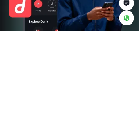
শুরু করার জন্য আপনার
প্রয়োজনীয় সবকিছু
সহজে আপনার অ্যাকাউন্ট পরিচালনা করুন
আপনার ব্যালেন্স ট্র্যাক করুন, আপনার পোর্টফোলিও পর্যবেক্ষণ করুন এবং
যেকোনো সময় রিয়েল এবং ডেমো অ্যাকাউন্টের মধ্যে পরিবর্তন করুন।