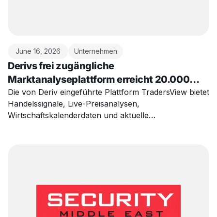
June 16, 2026
Unternehmen
Derivs frei zugängliche
Marktanalyseplattform erreicht 20.000
aktive Nutzer in einer Woche
Die von Deriv eingeführte Plattform TradersView bietet
Handelssignale, Live-Preisanalysen,
Wirtschaftskalenderdaten und aktuelle
Trendnachrichten in einer einzigen
Benutzeroberfläche.