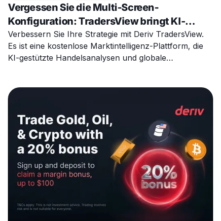
Vergessen Sie die Multi-Screen-
Konfiguration: TradersView bringt KI-
Handelsanalysen, Wirtschaftsereignisse
Verbessern Sie Ihre Strategie mit Deriv TradersView.
Es ist eine kostenlose Marktintelligenz-Plattform, die
und Marktnachrichten zusammen
KI-gestützte Handelsanalysen und globale
Nachrichten kombiniert.