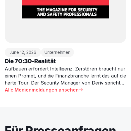
June 12, 2026
Unternehmen
Die 70:30-Realität
Aufbauen erfordert Intelligenz. Zerstören braucht nur
einen Prompt, und die Finanzbranche lernt das auf die
harte Tour. Der Security Manager von Deriv spricht
über die Realität der KI-Bedrohung, die die meisten
Alle Medienmeldungen ansehen

Unternehmen nicht zugeben wollen.
Für Presseanfragen