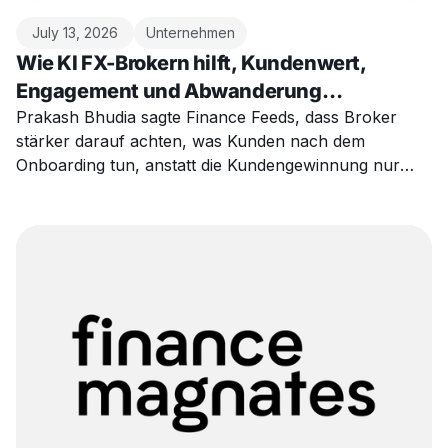
July 13, 2026
Unternehmen
Wie KI FX-Brokern hilft, Kundenwert,
Engagement und Abwanderung
vorherzusagen
Prakash Bhudia sagte Finance Feeds, dass Broker
stärker darauf achten, was Kunden nach dem
Onboarding tun, anstatt die Kundengewinnung nur
anhand von Leads oder Ersteinzahlungen zu
beurteilen.