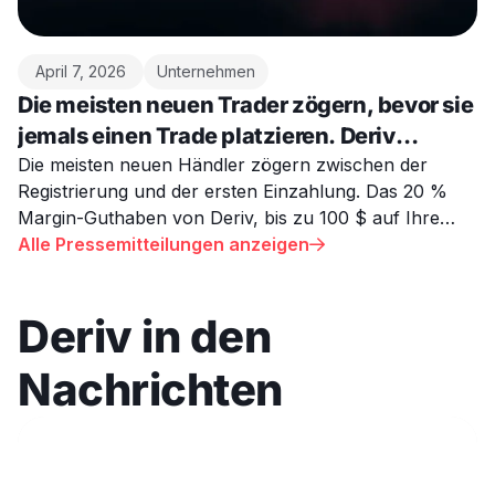
April 7, 2026
Unternehmen
Die meisten neuen Trader zögern, bevor sie
jemals einen Trade platzieren. Deriv
versucht, das zu ändern.
Die meisten neuen Händler zögern zwischen der
Registrierung und der ersten Einzahlung. Das 20 %
Margin-Guthaben von Deriv, bis zu 100 $ auf Ihre
erste MT5-Überweisung, ist darauf ausgelegt, dies zu
Alle Pressemitteilungen anzeigen

beheben.
Deriv in den
Nachrichten