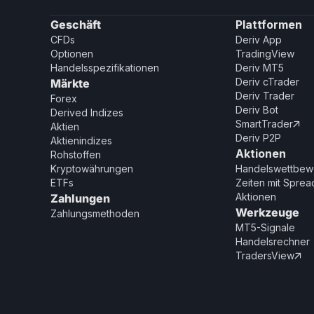
Geschäft
Plattformen
CFDs
Deriv App
Optionen
TradingView
Handelsspezifikationen
Deriv MT5
Deriv cTrader
Märkte
Deriv Trader
Forex
Deriv Bot
Derived Indizes
SmartTrader

Aktien
Deriv P2P
Aktienindizes
Aktionen
Rohstoffen
Kryptowährungen
Handelswettbew
ETFs
Zeiten mit Spread
Aktionen
Zahlungen
Werkzeuge
Zahlungsmethoden
MT5-Signale
Handelsrechner
TradersView
