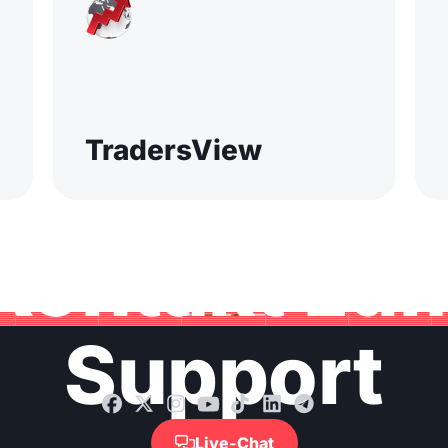
TradersView
Kontakt zu
Support
Live-Chat
