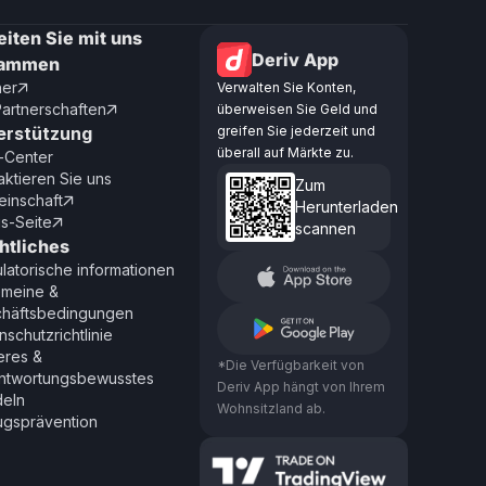
eiten Sie mit uns
Deriv App
sammen
ner
Verwalten Sie Konten,

Partnerschaften
überweisen Sie Geld und

erstützung
greifen Sie jederzeit und
überall auf Märkte zu.
e-Center
aktieren Sie uns
Zum
inschaft

Herunterladen
us-Seite

scannen
htliches
latorische informationen
emeine &
häftsbedingungen
nschutzrichtlinie
eres &
*Die Verfügbarkeit von
ntwortungsbewusstes
Deriv App hängt von Ihrem
eln
Wohnsitzland ab.
ugsprävention