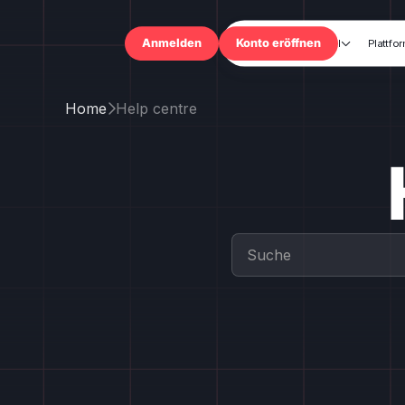
Handel
Plattfo

Anmelden
Konto eröffnen
Home
Help centre
