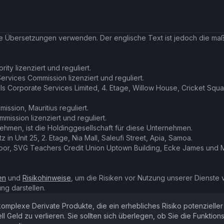
he Übersetzungen verwenden. Der englische Text ist jedoch die m
ity lizenziert und reguliert.
 Services Commission lizenziert und reguliert.
lls Corporate Services Limited, 4. Etage, Willow House, Cricket Sq
ission, Mauritius reguliert.
mission lizenziert und reguliert.
ehmen, ist die Holdinggesellschaft für diese Unternehmen.
z in Unit 25, 2. Etage, Nia Mall, Saleufi Street, Apia, Samoa.
Floor, SVG Teachers Credit Union Uptown Building, Ecke James und Mi
en
und
Risikohinweise
, um die Risiken vor Nutzung unserer Dienste 
ng darstellen.
mplexe Derivate Produkte, die ein erhebliches Risiko potenzieller
 Geld zu verlieren. Sie sollten sich überlegen, ob Sie die Funktio