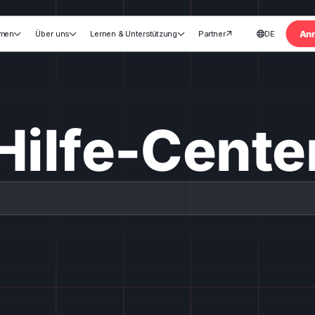
An
rmen
Über uns
Lernen & Unterstützung
Partner
DE





Hilfe-Cente