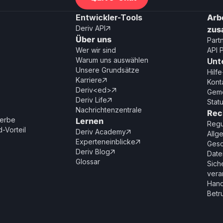
Entwickler-Tools
Arb
Deriv API
zu

Über uns
Part
Wer wir sind
API 
Warum uns auswählen
Unt
Unsere Grundsätze
Hilf
Karriere

Kont
Deriv<ed>

Geme
Deriv Life

Stat
Nachrichtenzentrale
Rec
erbe
Lernen
Regu
-Vorteil
Deriv Academy

Allg
Experteneinblicke

Gesc
Deriv Blog

Date
Glossar
Sich
vera
Hand
Betr