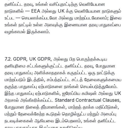
தனிப்பட்ட தரவு, உங்கள் வசிப்புநாட்டிற்கு வெளியேயான
நாடுகளில் — EEA அல்லது UK க்கு வெளியேயான நாடுகளும்
உட்பட — செயலாக்கப்படவோ அல்லது மாற்றப்படவோலாம்; இவை
உங்கள் நாட்டில் உள்ள அளவுக்கு இணையான தரவு பாதுகாப்பை
வழங்காமல் இருக்கலாம்.
7.2. GDPR, UK GDPR, அல்லது பிற பொருந்தக்கூடிய
தனியுரிமை சட்டங்களுக்குட்பட்ட தனிப்பட்ட தரவு, போதுமான
தரவு பாதுகாப்பு அளிக்காததாகக் கருதப்பட்ட ஒரு நாட்டுக்கு
மாற்றப்படும் இடத்தில், சம்பந்தப்பட்ட சட்டத் தேவைகளுக்கமைய
தகுந்த பாதுகாப்பு ஏற்பாடுகளை நாங்கள் செயல்படுத்துவோம்.
இந்த பாதுகாப்பு ஏற்பாடுகளில், ஐரோப்பிய கமிஷன் அல்லது UK
அரசால் அங்கீகரிக்கப்பட்ட Standard Contractual Clauses,
போதுமான நிலைத் தீர்மானங்கள், மாற்றத் தாக்க மதிப்பீடுகள்,
மற்றும் தேவைக்கேற்ற கூடுதல் தொழில்நுட்ப மற்றும் அமைப்பு
நடவடிக்கைகள் ஆகியவை இடம்பெறலாம், உங்கள் தனிப்பட்ட
தரவு பாதுகாப்பாக இருப்பதை உறுதிசெய்ய.