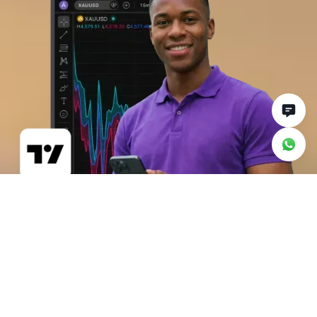
மில்லியன் கணக்கானோர்
நம்பும் விளக்கப்பட மற்றும்
வர்த்தக தளம்