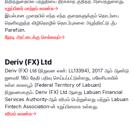
நிதித்துறையில் பற்றுதியை தீர்க்காத குறித்த அமைந்துள்ளது.
உறுப்பினர் மாற்றம் காண்க

இயல்பான முறையில் எந்த எந்த குறைகளுக்கும் தொடர்பை
தெளிவுறுத்த விழிதொழில் தொடர்புகளை அழந்திரட்டு ருஂப
Parefüin.
நேரடி அரட்டைக்கு செல்லவும்

Deriv (FX) Ltd
Deriv (FX) Ltd (நிறுவன எண்: LL13394), 2017 ஆம் ஆண்டு
ஜனவரி 18ம் தேதி பதிவு செய்யப்பட்டுள்ளது, மலேசியாவில்
உள்ள காலாபூர் (Federal Territory of Labuan)
நிறுவனமாகும். Deriv (FX) Ltd ஆனது Labuan Financial
Services Authority-ஆல் உரிமம் பெற்றுள்ளது மற்றும் Labuan
Fintech Association-ன் உறுப்பினராக உள்ளது.
உரிமம் காண்க
