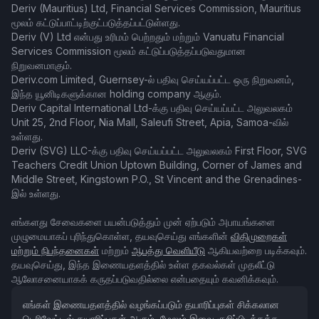
Deriv (Mauritius) Ltd, Financial Services Commission, Mauritius
மூலம் கட்டுப்பாட்டிற்குட்படுத்தப்பட்டுள்ளது.
Deriv (V) Ltd என்பது உரிமம் பெற்றதும் மற்றும் Vanuatu Financial
Services Commission மூலம் கட்டுப்படுத்தப்படுவதுமான
நிறுவனமாகும்.
Deriv.com Limited, Guernsey-ல் பதிவு செய்யப்பட்ட ஒரு நிறுவனம்,
இந்த யூனிடிகளுக்கான holding company ஆகும்.
Deriv Capital International Ltd-க்கு பதிவு செய்யப்பட்ட அலுவலகம்
Unit 25, 2nd Floor, Nia Mall, Saleufi Street, Apia, Samoa-வில்
உள்ளது.
Deriv (SVG) LLC-க்கு பதிவு செய்யப்பட்ட அலுவலகம் First Floor, SVG
Teachers Credit Union Uptown Building, Corner of James and
Middle Street, Kingstown P.O., St Vincent and the Grenadines-
இல் உள்ளது.
எங்களது சேவைகளை பயன்படுத்தும் முன் ஏற்படும் அபாயங்களை
முழுமையாகப் புரிந்துகொள்ள, தயவுசெய்து எங்களின்
விதிமுறைகள்
மற்றும் நிபந்தனைகள்
மற்றும்
ஆபத்து வெளியீடு
ஆகியவற்றை படிக்கவும்.
தயவுசெய்து, இந்த இணையதளத்தில் உள்ள தகவல்கள் முதலீட்டு
ஆலோசனையாகக் கருதப்படுவதில்லை என்பதையும் கவனிக்கவும்.
எங்கள் இணையதளத்தில் வழங்கப்படும் தயாரிப்புகள் சிக்கலான
டெரிவேட்டிவ் தயாரிப்புகள் ஆகும், மேலும் இவை குறிப்பிடத்தக்க