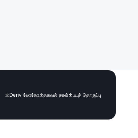
Deriv லோகோ
தகவல் தாள்
படத் தொகுப்பு