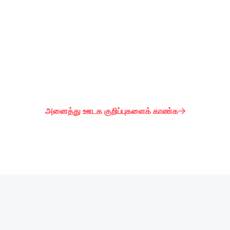
பெறுகிறது
ஆகியவற்றை ஒரே இடத்தில் வழங்குகிறது.
வ
அனைத்து ஊடக குறிப்புகளைக் காண்க

்