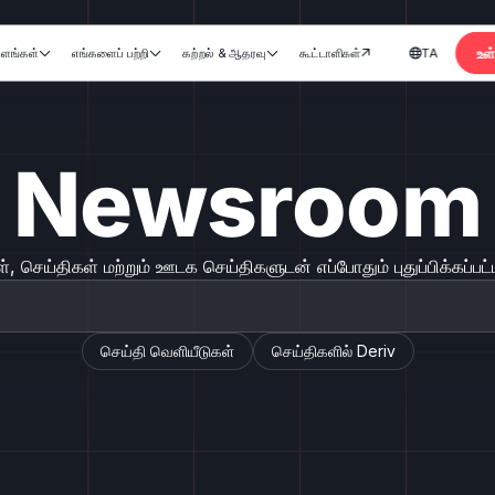
உள
ளங்கள்
எங்களைப் பற்றி
கற்றல் & ஆதரவு
கூட்டாளிகள்
TA





க
Newsroom
், செய்திகள் மற்றும் ஊடக செய்திகளுடன் எப்போதும் புதுப்பிக்கப்ப
செய்தி வெளியீடுகள்
செய்திகளில் Deriv