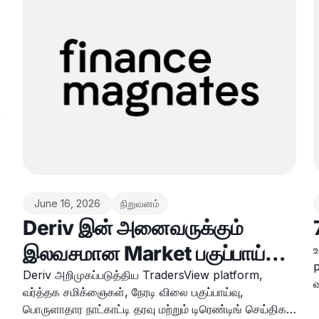
June 16, 2026
நிறுவனம்
Deriv இன் அனைவருக்கும்
இலவசமான Market பகுப்பாய்வு
உ
p
Platform ஒரு வாரத்தில் 20K
Deriv அறிமுகப்படுத்திய TradersView platform,
வ
வர்த்தக சமிக்ஞைகள், நேரடி விலை பகுப்பாய்வு,
செயலில் உள்ள பயனர்களைப்
ந
பொருளாதார நாட்காட்டி தரவு மற்றும் டிரெண்டிங் செய்திகள்
ய