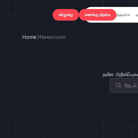
வர்த்தகம்
த

உள்நுழை
கணக்கு திறக்
Home
Newsroom

நவீன அறிவிப்புகள