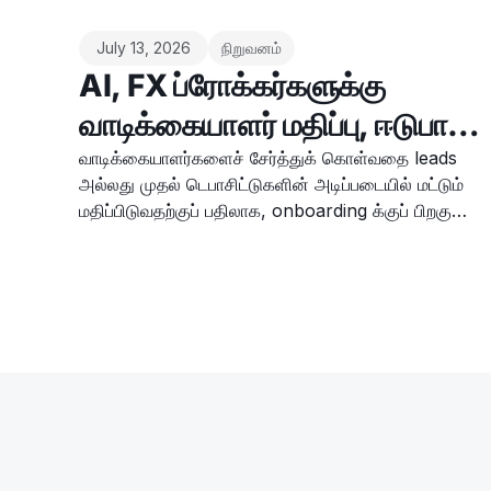
July 13, 2026
நிறுவனம்
AI, FX ப்ரோக்கர்களுக்கு
வாடிக்கையாளர் மதிப்பு, ஈடுபாடு
மற்றும் இழப்பை எவ்வாறு கணிக்க
வாடிக்கையாளர்களைச் சேர்த்துக் கொள்வதை leads
அல்லது முதல் டெபாசிட்டுகளின் அடிப்படையில் மட்டும்
உதவுகிறது
மதிப்பிடுவதற்குப் பதிலாக, onboarding க்குப் பிறகு
வாடிக்கையாளர்கள் என்ன செய்கிறார்கள் என்பதில்
ப்ரோக்கர்கள் இப்போது கூடுதல் கவனம் செலுத்துகின்றனர
என்று Prakash Bhudia, Finance Feeds இடம்
தெரிவித்தார்.