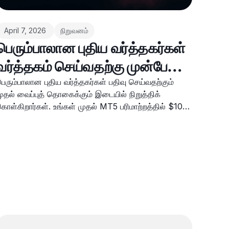
April 7, 2026
நிறுவனம்
பெரும்பாலான புதிய வர்த்தகர்கள்
வர்த்தகம் செய்வதற்கு முன்பே
நிறுத்தி விடுகின்றனர். Deriv
ெரும்பாலான புதிய வர்த்தகர்கள் பதிவு செய்வதற்கும்
ுதல் வைப்புத் தொகைக்கும் இடையில் நிறுத்திக்
அதைச் சரி செய்ய முயற்சிக்கிறது.
ொள்கிறார்கள். உங்கள் முதல் MT5 பரிமாற்றத்தில் $100
ரை 20% மார்ஜின் கிரெடிட் வழங்கும் Deriv-ன் திட்டம்,
தை சரி செய்வதற்காக வடிவமைக்கப்பட்டுள்ளது.