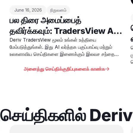
June 16, 2026
நிறுவனம்
பல திரை அமைப்பைத்
தவிர்க்கவும்: TradersView AI
வர்த்தக பகுப்பாய்வு, பொருளாதார
Deriv TradersView மூலம் உங்கள் உத்தியை
மேம்படுத்துங்கள். இது AI வர்த்தக பகுப்பாய்வு மற்றும்
ப
நிகழ்வுகள் மற்றும் சந்தைச்
உலகளாவிய செய்திகளை இணைக்கும் இலவச சந்தை
ம
செய்திகளை ஒன்றாகக்
நுண்ணறிவு தளமாகும்.
க
அனைத்து செய்திக்குறிப்புகளைக் காண்க
வ

கொண்டுவருகிறது
இ
செய்திகளில் Deriv