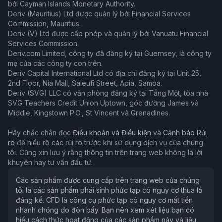
bởi Cayman Islands Monetary Authority.
Deriv (Mauritius) Ltd được quản lý bởi Financial Services
Commission, Mauritius.
Deriv (V) Ltd được cấp phép và quản lý bởi Vanuatu Financial
Services Commission.
Deriv.com Limited, công ty đã đăng ký tại Guernsey, là công ty
mẹ của các công ty con trên.
Deriv Capital International Ltd có địa chỉ đăng ký tại Unit 25,
2nd Floor, Nia Mall, Saleufi Street, Apia, Samoa.
Deriv (SVG) LLC có văn phòng đăng ký tại Tầng Một, tòa nhà
SVG Teachers Credit Union Uptown, góc đường James và
Middle, Kingstown P.O., St Vincent và Grenadines.
Hãy chắc chắn đọc
Điều khoản và Điều kiện
và
Cảnh báo Rủi
ro
để hiểu rõ các rủi ro trước khi sử dụng dịch vụ của chúng
tôi. Cũng xin lưu ý rằng thông tin trên trang web không là lời
khuyên hay tư vấn đầu tư.
Các sản phẩm được cung cấp trên trang web của chúng
tôi là các sản phẩm phái sinh phức tạp có nguy cơ thua lỗ
đáng kể. CFD là công cụ phức tạp có nguy cơ mất tiền
nhanh chóng do đòn bẩy. Bạn nên xem xét liệu bạn có
hiểu cách thức hoạt động của các sản phẩm này và liệu