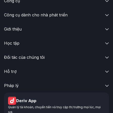
Công cụ

Công cụ dành cho nhà phát triển

Giới thiệu

Học tập

Đối tác của chúng tôi

Hỗ trợ

Pháp lý

Deriv App
Quản lý tài khoản, chuyển tiền và truy cập thị trường mọi lúc, mọi
nơi.