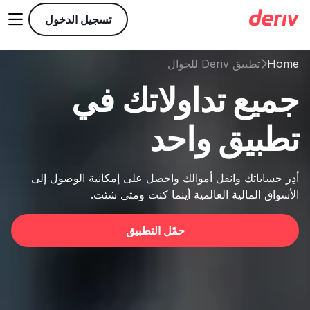

تسجيل الدخول
Home
تطبيق Deriv للجوال

جميع تداولاتك في
تطبيق واحد
أدِر حساباتك وانقل أموالك واحصل على إمكانية الوصول إلى
الأسواق المالية العالمية أينما كنت ومتى شئت.
حمّل التطبيق