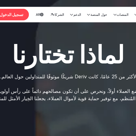
تسجيل الدخول
المنصات
حول المنصة
الدعم
الشركاء
AR





لماذا تختارنا
لأكثر من 25 عامًا، كانت Deriv شريكًا موثوقًا للمتداولين حول العالم.
ع العملاء أولاً، ونحرص على أن تكون مصالحهم دائماً على رأس أولويا
المُنظم، مع توفير حماية قوية لأموال العملاء، يجعلنا الخِيار الأمثل للمت