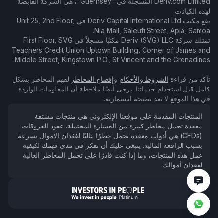
Deriv.com Limited المُسجَّلة في "Guernsey"، هي الشركة القابضة
لهذه الكيانات.
يقع مكتب Deriv Capital International Ltd في Unit 25, 2nd Floor,
Nia Mall, Saleufi Street, Apia, Samoa.
تمتلك شركة Deriv (SVG) LLC مكتبًا مسجلاً في First Floor, SVG
Teachers Credit Union Uptown Building, Corner of James and
Middle Street, Kingstown P.O., St Vincent and the Grenadines.
تأكد من قراءة
الشروط والأحكام
و
إفصاح المخاطر
لفهم المخاطر بشكل
كامل قبل استخدام خدماتنا. يرجى أيضًا ملاحظة أن المعلومات الواردة
في هذا الموقع لا تعد نصيحة استثمارية.
المنتجات المقدمة على موقعنا الإلكتروني هي منتجات مشتقة
معقدة تحمل مخاطر كبيرة من الخسارة المحتملة. عقود الفروقات
(CFDs) هي أدوات معقدة تحمل خطرًا عاليًا لفقدان الأموال بسرعة
بسبب الرافعة المالية. ينبغي عليك أن تفكر في مدى فهمك لكيفية
عمل هذه المنتجات، وما إذا كنت قادرًا على تحمل المخاطر العالية
لفقدان أموالك.