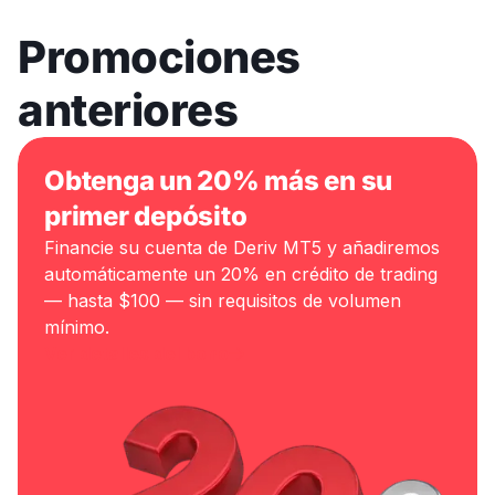
Promociones
anteriores
Obtenga un 20% más en su
primer depósito
Financie su cuenta de Deriv MT5 y añadiremos
automáticamente un 20% en crédito de trading
— hasta $100 — sin requisitos de volumen
mínimo.
Ver detalles del bono
