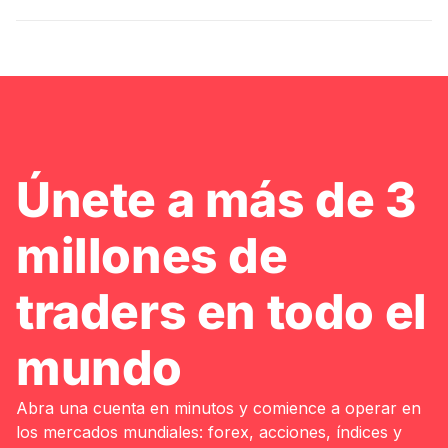
Únete a más de 3
millones de
traders en todo el
mundo
Abra una cuenta en minutos y comience a operar en
los mercados mundiales: forex, acciones, índices y