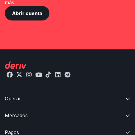
más.
Abrir cuenta
Operar

Mercados

Pagos
