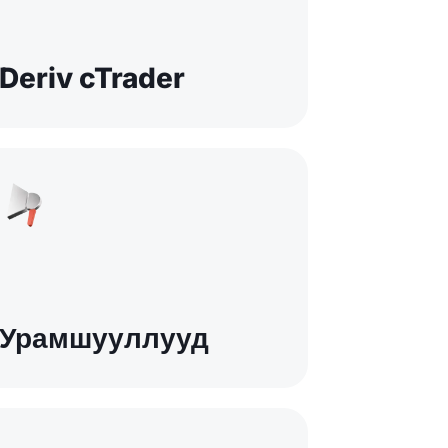
Deriv cTrader
Урамшууллууд