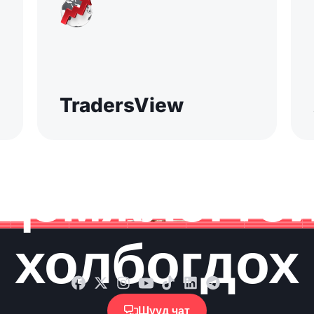
TradersView
Дэмжлэгтэ
холбогдох
Шууд чат
