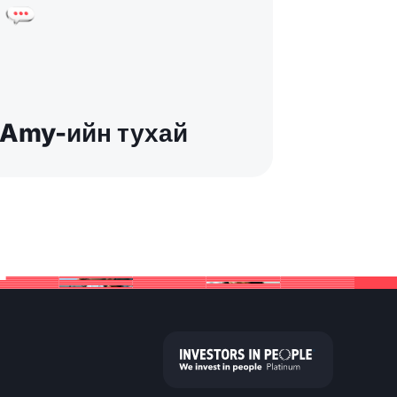
Amy-ийн тухай
й