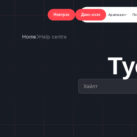
Арилжаа
Пл

Нэвтрэх
Данс нээх
Home
Help centre

Ту