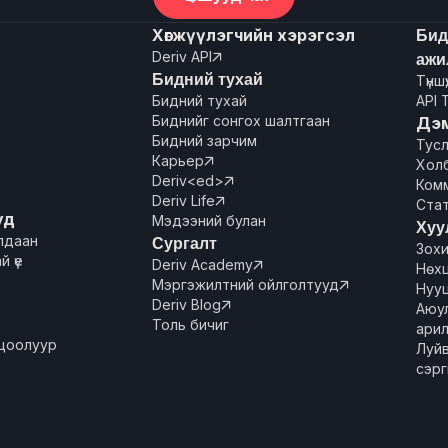
Хөгжүүлэгчийн хэрэгсэл
Бид
Deriv API
ажи

Бидний тухай
Түншү
Бидний тухай
API 
Биднийг сонгох шалтгаан
Дэ
Бидний зарчим
Тус
Карьер

Хол
Deriv<ed>

Ком
Deriv Life

Ста
уд
Мэдээний булан
Хуу
лдаан
Сургалт
Зох
й үе
Deriv Academy

Нөхц
Мэргэжилтний ойлголтууд

Нуу
Deriv Blog

Аюул
Толь бичиг
ари
цоолуур
Луй
сэрг