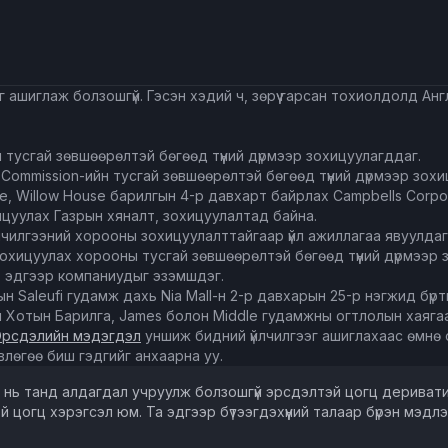
ашиглаж болзошгүй. Гэсэн хэдий ч, зөрүү гарсан тохиолдолд Анг
ийн тусгай зөвшөөрөлтэй бөгөөд түүний дүрмээр зохицуулагддаг.
vices Commission-ийн тусгай зөвшөөрөлтэй бөгөөд түүний дүрмээр зох
 Willow House барилгын 4-р давхарт байрлах Campbells Corporat
ицуулах Газрын хяналт, зохицуулалтад байна.
йлчилгээний хорооны зохицуулалттайгаар үйл ажиллагаа явуулдаг
й Зохицуулах хорооны тусгай зөвшөөрөлтэй бөгөөд түүний дүрмээр
нь эдгээр компаниудыг эзэмшдэг.
отын Saleufi гудамж дахь Nia Mall-н 2-р давхарын 25-р нэгжид бү
Хотын Барилга, James болон Middle гудамжны огтлолын хаягаар, 
Эрсдэлийн мэдэгдэл
уншиж бидний үйлчилгээг ашиглахаас өмнө 
влөгөө биш гэдгийг анхаарна уу.
д нь танд алдагдал учруулж болзошгүй эрсдэлтэй цогц дериватив б
 цогц хэрэгсэл юм. Та эдгээр бүтээгдэхүүний талаар бүрэн мэд