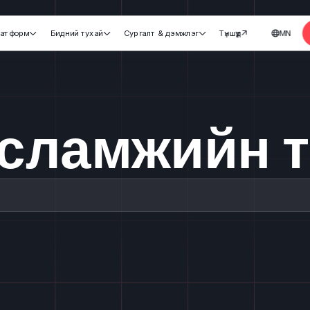
атформ
Бидний тухай
Сургалт & дэмжлэг
Түншүүд
MN





сламжийн 