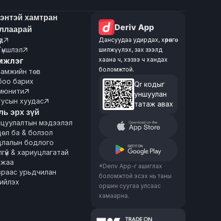
энтэй хамтран
Deriv App
ллаарай
үд
Дансуудаа удирдах, хөрөнгө

Түншлэл
шилжүүлэх, зах зээлд

мжлэг
хаана ч, хэзээ ч хандах
боломжтой.
ламжийн төв
боо барих
Qr кодыг
мюнити

уншуулан
тусын хуудас

татаж авах
ль эрх зүй
ицуулалтын мэдээлэл
өл ба & болзол
цлалын бодлого
гүй & хариуцлагатай
лжаа
*Deriv App-г ашиглах
враас урьдчилан
боломжтой эсэх нь таны
ийлэх
оршин суугаа улсаас
хамаарна.