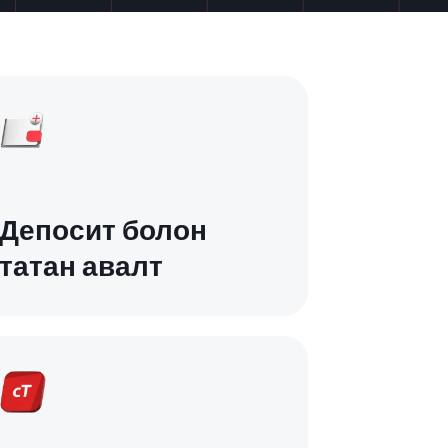
Депосит болон
татан авалт