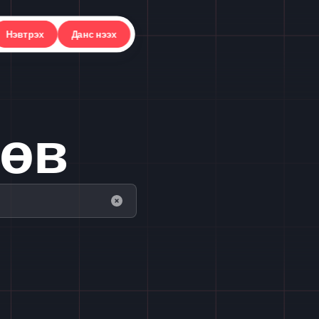
Нэвтрэх
Данс нээх
төв