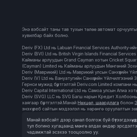
Энэ вэбсайт таны тав тухын төлөө автомат орчуулгыг 
хувилбар байх болно.
Deriv (FX) Ltd нь Labuan Financial Services Authority-
Deriv (BVI) Ltd нь British Virgin Islands Financial Ser
Кайманы арлуудын Grand Cayman хотын Cricket Square,
(Cayman) Limited нь Кайманы арлуудын Мөнгөний Зох
Deriv (Mаврикий) Ltd нь Маврикий улсын Санхүүгийн Ү
Deriv (V) Ltd нь Вануатугийн Санхүүгийн Үйлчилгээни
Гернси мужид бүртгэлтэй Deriv.com Limited компани 
Deriv Capital International Ltd нь Самоа улсын Апиа х
Deriv (SVG) LLC нь SVG Багш нарын Кредит Холбооны 
хаягаар бүртгэлтэй.‍Манай
Нөхцөл, шаардлага
болон
энэхүү веб сайтын мэдээлэл нь хөрөнгө оруулалтын зө
Манай вэбсайт дээр санал болгож буй бүтээгдэхүүнүү
тул богино хугацаанд мөнгө алдах өндөр эрсдэлтэй
чадамжтай эсэхээ тооцоолно уу.