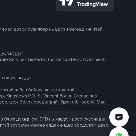
ли хэл дээрх хувилбар нь үндсэн бөгөөд хүчинтэй
ицуулагддаг.
e Services Limited-д бүртгэлтэй Deriv Investments
.
 зохицуулагддаг.
ртгэлтэй албан байгууллагын хаягтай.
Kingstown P.O., St Vincent болон Grenadines
оролцож болох эрсдэлүүдийг бүрэн ойлгоорой. Мөн
үтээгдэхүүнүүд юм. CFD нь хөшүүрэг дээр суурилдаг
лэгтэй эсэх мөн мөнгөө алдах өндөр эрсдэлийг даах