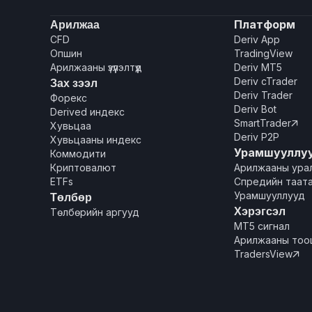
Арилжаа
Платформ
CFD
Deriv App
Опшин
TradingView
Арилжааны үзүүлэлтүүд
Deriv MT5
Deriv cTrader
Зах зээл
Deriv Trader
Форекс
Deriv Bot
Derived индекс
SmartTrader

Хувьцаа
Deriv P2P
Хувьцааны индекс
Урамшууллу
Коммодити
Криптовалют
Арилжааны ура
ETFs
Спредийн таата
Урамшууллууд
Төлбөр
Хэрэгсэл
Төлбөрийн аргууд
MT5 сигнал
Арилжааны тоо
TradersView
