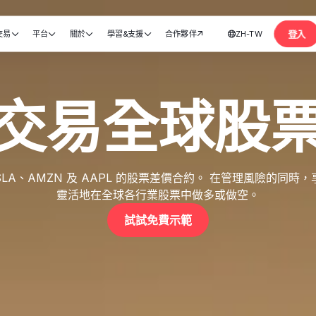
登入
交易
平台
關於
學習&支援
合作夥伴
ZH-TW






開設帳戶
交易全球股
SLA、AMZN 及 AAPL 的股票差價合約。 在管理風險的同時
靈活地在全球各行業股票中做多或做空。
試試免費示範