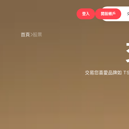
登入
首頁
股票

交易您喜愛品牌如 T