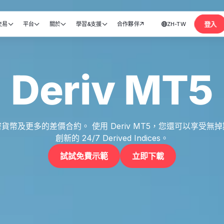
登入
交易
平台
關於
學習&支援
合作夥伴
ZH-TW






開設帳戶
Deriv MT5
貨幣及更多的差價合約。 使用 Deriv MT5，您還可以享受無
創新的 24/7 Derived Indices。
試試免費示範
立即下載