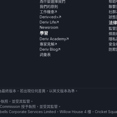
為什麼選擇我們
帮助
我們的原則
聯繫
工作機會
社群

Deriv<ed>
狀態

Deriv Life
法律

Newsroom
監管
學習
條款
Deriv Academy
隱私

專家見解
安全

Deriv Blog
防欺

詞彙表
為最終版本，若出現任何差異，以英文版本為準。
ority 授予執照，並受其監管。
 Services Commission 授予執照，並受其監管。
lls Corporate Services Limited，Willow House 4 樓，Cricket Sq