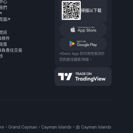
中心
我們
掃描以下載

頁面

資訊
&條件
政策
&負責任交易
*Deriv App 的可用性取決於
詐
您的居住國家/地區。
uare，Grand Cayman，Cayman Islands，由 Cayman Islands