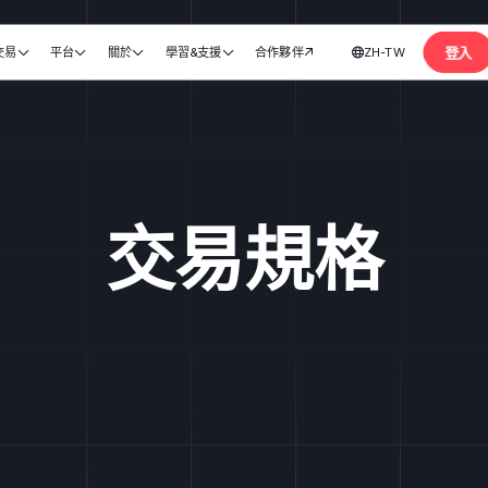
登入
交易
平台
關於
學習&支援
合作夥伴
ZH-TW






開設帳戶
交易規格