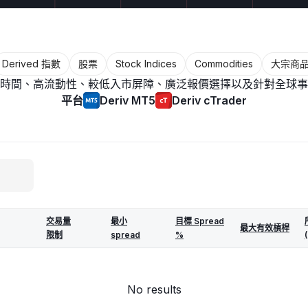
Derived 指數
股票
Stock Indices
Commodities
大宗商
時間、高流動性、較低入市屏障、廣泛報價選擇以及針對全球事
平台
Deriv MT5
Deriv cTrader
交易量
最小
目標 Spread
最大有效槓桿
限制
spread
%
No results