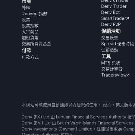
Deriv cTrader
市場
Deriv Trader
外匯
Deriv Bot
Derived 指數
SmartTrader

股票
Deriv P2P
股票指數
促銷活動
大宗商品
加密貨幣
交易競賽
交易所買賣基金
Spread 優惠時段
促銷活動
付款
工具
付款方式
MT5 訊號
交易計算器
TradersView

本網站可能使用自動翻譯以方便您的使用。 然而，英文版本
Deriv (FX) Ltd 由 Labuan Financial Services Auth
Deriv (BVI) Ltd 由 British Virgin Islands Financial
Deriv Investments (Cayman) Limited，註冊辦事處為 Campbe
Monetary Authority 監管。