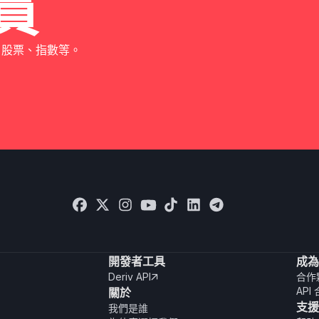
員
、股票、指數等。
開發者工具
成為
Deriv API
合作

API
關於
支援
我們是誰