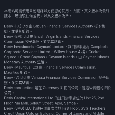
本網站可能使用自動翻譯以方便您的使用。 然而，英文版本為最終
版本，若出現任何差異，以英文版本為準。
Deriv (FX) Ltd 由 Labuan Financial Services Authority 授予執
照，並受其監管。
Deriv (BVI) Ltd 由 British Virgin Islands Financial Services
Commission 授予執照，並受其監管。
Deriv Investments (Cayman) Limited，註冊辦事處為 Campbells
Corporate Services Limited，Willow House 4 樓，Cricket
Square，Grand Cayman，Cayman Islands，由 Cayman Islands
Monetary Authority 監管。
Deriv (Mauritius) Ltd 由 Financial Services Commission,
Mauritius 監管。
Deriv (V) Ltd 由 Vanuatu Financial Services Commission 授予執
照，並受其監管。
Deriv.com Limited 是在 Guernsey 註冊的公司，是這些實體的控股
公司。
Deriv Capital International Ltd 的註冊辦事處位於 Unit 25, 2nd
Floor, Nia Mall, Saleufi Street, Apia, Samoa。
Deriv (SVG) LLC 的註冊辦事處位於 First Floor, SVG Teachers
Credit Union Uptown Building, Corner of James and Middle