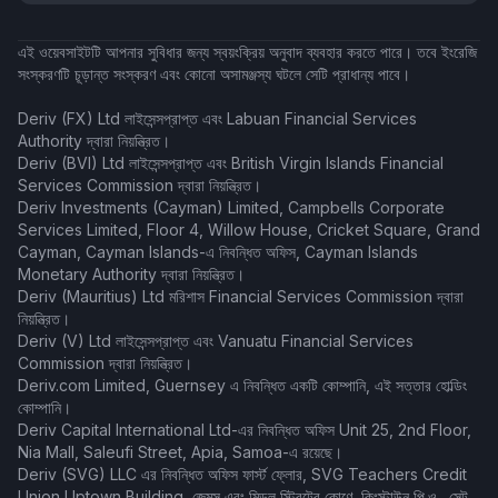
এই ওয়েবসাইটটি আপনার সুবিধার জন্য স্বয়ংক্রিয় অনুবাদ ব্যবহার করতে পারে। তবে ইংরেজি
সংস্করণটি চূড়ান্ত সংস্করণ এবং কোনো অসামঞ্জস্য ঘটলে সেটি প্রাধান্য পাবে।
Deriv (FX) Ltd লাইসেন্সপ্রাপ্ত এবং Labuan Financial Services
Authority দ্বারা নিয়ন্ত্রিত।
Deriv (BVI) Ltd লাইসেন্সপ্রাপ্ত এবং British Virgin Islands Financial
Services Commission দ্বারা নিয়ন্ত্রিত।
Deriv Investments (Cayman) Limited, Campbells Corporate
Services Limited, Floor 4, Willow House, Cricket Square, Grand
Cayman, Cayman Islands-এ নিবন্ধিত অফিস, Cayman Islands
Monetary Authority দ্বারা নিয়ন্ত্রিত।
Deriv (Mauritius) Ltd মরিশাস Financial Services Commission দ্বারা
নিয়ন্ত্রিত।
Deriv (V) Ltd লাইসেন্সপ্রাপ্ত এবং Vanuatu Financial Services
Commission দ্বারা নিয়ন্ত্রিত।
Deriv.com Limited, Guernsey এ নিবন্ধিত একটি কোম্পানি, এই সত্তার হোল্ডিং
কোম্পানি।
Deriv Capital International Ltd-এর নিবন্ধিত অফিস Unit 25, 2nd Floor,
Nia Mall, Saleufi Street, Apia, Samoa-এ রয়েছে।
Deriv (SVG) LLC এর নিবন্ধিত অফিস ফার্স্ট ফ্লোর, SVG Teachers Credit
Union Uptown Building, জেমস এবং মিডল স্ট্রিটের কোণে, কিংস্টাউন পি.ও., সেন্ট