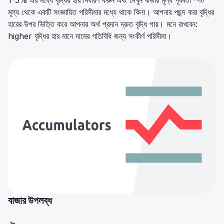
1-5% এর মধ্যে বৃদ্ধির হার নির্ধারণ করুন এবং দেখুন বাজার মূল্য পূর্ববর্তী স্পট
মূল্য থেকে একটি সংজ্ঞায়িত পরিসীমার মধ্যে থাকে কিনা। আপনার পছন্দ করা বৃদ্ধির
হারের উপর ভিত্তি করে আপনার অর্থ প্রদান দ্রুত বৃদ্ধি পায়। মনে রাখবেন:
higher বৃদ্ধির হার মানে দামের গতিবিধি জন্য সংকীর্ণ পরিসীমা।
বাজার উপলব্ধ