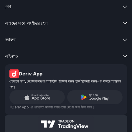
শেখা

আমাদের সাথে অংশীদার হোন

সহায়তা

আইনগত

Deriv App
যেকোনো সময়, যেকোনো জায়গায় অ্যাকাউন্ট পরিচালনা করুন, ফান্ড ট্রান্সফার করুন এবং বাজারে অ্যাক্সেস
পান।
*Deriv App এর প্রাপ্যতা আপনার বাসস্থানের দেশের উপর নির্ভর করে।