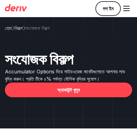

লগ ইন
হোম
বিকল্প
সংযোজক বিকল্প


সংযোজক বিকল্প
Accumulator Options দিয়ে সাইডওয়েজ মার্কেটগুলোতে আপনার লাভ
বৃদ্ধি করুন। প্রতি টিকে ৫% পর্যন্ত যৌগিক বৃদ্ধির সুযোগ।
অ্যাকাউন্ট খুলুন