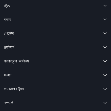
ট্রেড

বাজার

পেমেন্টস

প্ল্যাটফর্ম

প্রচারমূলক কার্যক্রম

সরঞ্জাম

ডেভেলপার টুলস

সম্পর্কে
