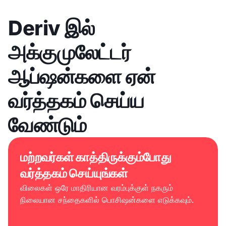
Deriv இல்
அக்குமுலேட்டர்
ஆப்ஷன்களை ஏன்
வர்த்தகம் செய்ய
வேண்டும்
மற்றவர்கள் காத்திருக்கும்போது
வர்த்தகம் செய்யுங்கள்
விலைகள் ஒரே மாதிரியான வரம்புக்குள் நகரும்
நிலையான சந்தைகளில் பொசிஷன்களை எடுக்கவும்.