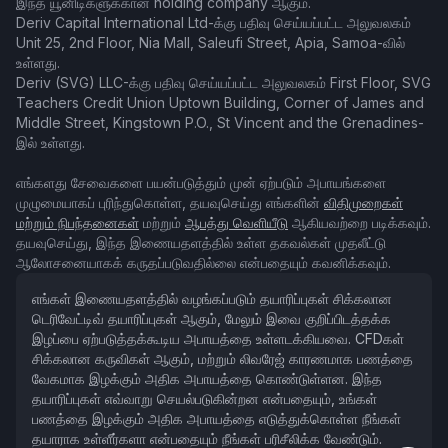
இந்த யூனிடிகளுக்கான holding company ஆகும்.
Deriv Capital International Ltd-க்கு பதிவு செய்யப்பட்ட அலுவலகம்
Unit 25, 2nd Floor, Nia Mall, Saleufi Street, Apia, Samoa-வில்
உள்ளது.
Deriv (SVG) LLC-க்கு பதிவு செய்யப்பட்ட அலுவலகம் First Floor, SVG
Teachers Credit Union Uptown Building, Corner of James and
Middle Street, Kingstown P.O., St Vincent and the Grenadines-
இல் உள்ளது.
எங்களது சேவைகளை பயன்படுத்தும் முன் ஏற்படும் அபாயங்களை
முழுமையாகப் புரிந்துகொள்ள, தயவுசெய்து எங்களின்
விதிமுறைகள்
மற்றும் நிபந்தனைகள்
மற்றும்
ஆபத்து வெளியீடு
ஆகியவற்றை படிக்கவும்.
தயவுசெய்து, இந்த இணையதளத்தில் உள்ள தகவல்கள் முதலீட்டு
ஆலோசனையாகக் கருதப்படுவதில்லை என்பதையும் கவனிக்கவும்.
எங்கள் இணையதளத்தில் வழங்கப்படும் தயாரிப்புகள் சிக்கலான
டெரிவேட்டிவ் தயாரிப்புகள் ஆகும், மேலும் இவை குறிப்பிடத்தக்க
இழப்பை ஏற்படுத்தக்கூடிய அபாயத்தை உள்ளடக்கியவை. CFDகள்
சிக்கலான கருவிகள் ஆகும், மற்றும் லிவரேஜ் காரணமாக பணத்தை
வேகமாக இழக்கும் அதிக அபாயத்தை கொண்டுள்ளன. இந்த
தயாரிப்புகள் எவ்வாறு செயல்படுகின்றன என்பதையும், உங்கள்
பணத்தை இழக்கும் அதிக அபாயத்தை எடுத்துக்கொள்ள நீங்கள்
தயாராக உள்ளீர்களா என்பதையும் நீங்கள் பரிசீலிக்க வேண்டும்.