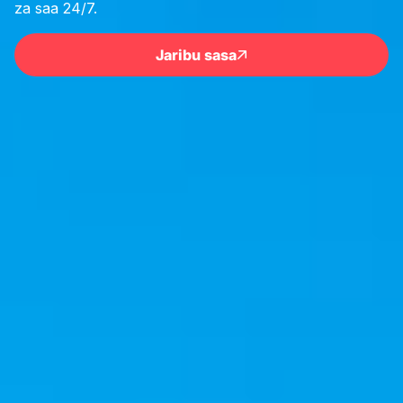
za saa 24/7.
Jaribu sasa
