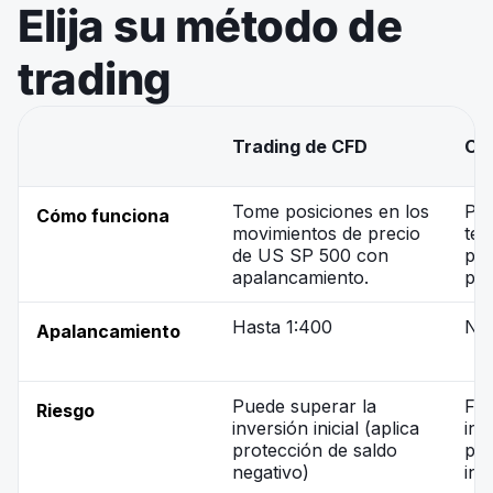
Elija su método de
trading
Trading de CFD
Opc
Tome posiciones en los
Pre
Cómo funciona
movimientos de precio
ter
de US SP 500 con
por
apalancamiento.
pre
Hasta 1:400
No 
Apalancamiento
Puede superar la
Fij
Riesgo
inversión inicial (aplica
inv
protección de saldo
per
negativo)
inv