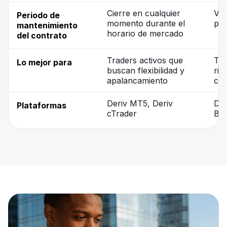
Cierre en cualquier
Ve
Periodo de
momento durante el
pre
mantenimiento
horario de mercado
del contrato
Traders activos que
Tra
Lo mejor para
buscan flexibilidad y
rie
apalancamiento
cla
Deriv MT5, Deriv
Der
Plataformas
cTrader
Bot