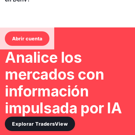
Slide 1 of 2.
Abrir cuenta
Analice los
mercados con
l
información
impulsada por IA
n
Explorar TradersView