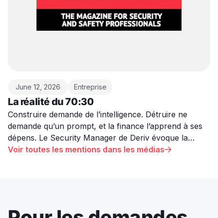
June 12, 2026
Entreprise
La réalité du 70:30
Construire demande de l’intelligence. Détruire ne
demande qu’un prompt, et la finance l’apprend à ses
dépens. Le Security Manager de Deriv évoque la
réalité de la menace liée à l’IA que la plupart des
Voir toutes les mentions dans les médias

entreprises n’admettent pas.
Pour les demandes