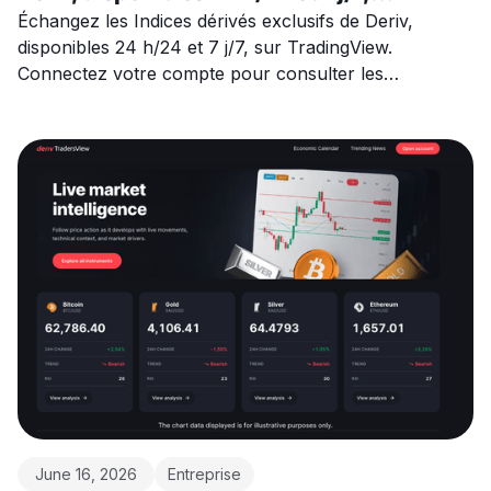
directement sur TradingView
Échangez les Indices dérivés exclusifs de Deriv,
disponibles 24 h/24 et 7 j/7, sur TradingView.
Connectez votre compte pour consulter les
graphiques, analyser et exécuter des trades depuis un
seul endroit.
June 16, 2026
Entreprise