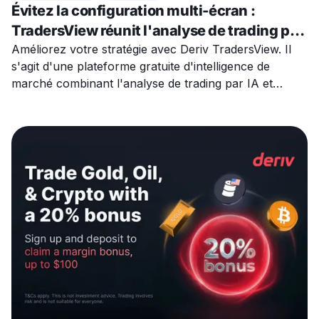
Évitez la configuration multi-écran :
TradersView réunit l'analyse de trading par
IA, les événements économiques et les
Améliorez votre stratégie avec Deriv TradersView. Il
s'agit d'une plateforme gratuite d'intelligence de
actualités du marché
marché combinant l'analyse de trading par IA et
l'actualité mondiale.