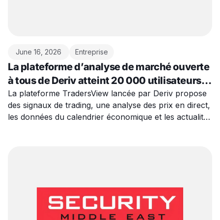
June 16, 2026
Entreprise
La plateforme d’analyse de marché ouverte
à tous de Deriv atteint 20 000 utilisateurs
actifs en une semaine
La plateforme TradersView lancée par Deriv propose
des signaux de trading, une analyse des prix en direct,
les données du calendrier économique et les actualités
tendance dans une interface unique.