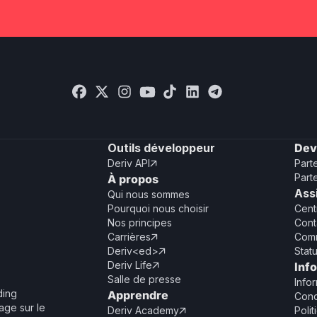
Outils développeur
Dev
Deriv API
Part

Part
À propos
Ass
Qui nous sommes
Pourquoi nous choisir
Cent
Nos principes
Cont
Carrières
Com

Deriv<ed>
Stat

Deriv Life
Inf

Salle de presse
Info
ding
Apprendre
Cond
age sur le
Deriv Academy
Polit
