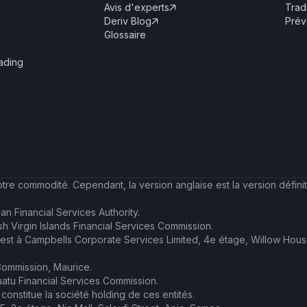
Avis d'experts
Trad

Deriv Blog
Prév

Glossaire
rading
votre commodité. Cependant, la version anglaise est la version défin
an Financial Services Authority.
ish Virgin Islands Financial Services Commission.
l est à Campbells Corporate Services Limited, 4e étage, Willow Hou
 Commission, Maurice.
uatu Financial Services Commission.
constitue la société holding de ces entités.