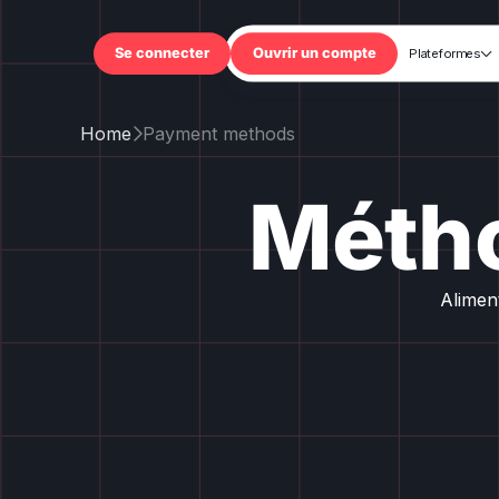
Trading
Plateformes


Se connecter
Ouvrir un compte
Home
Payment methods

Métho
Aliment