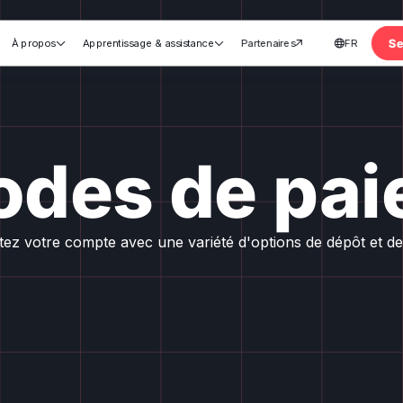
Se
À propos
Apprentissage & assistance
Partenaires
FR




des de pa
ez votre compte avec une variété d'options de dépôt et de 