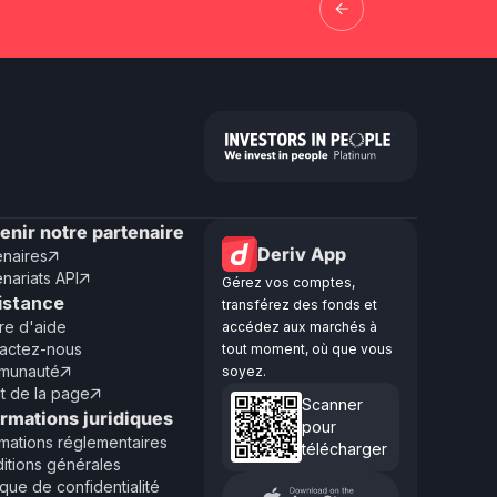
enir notre partenaire
Deriv App
enaires

enariats API

Gérez vos comptes,
istance
transférez des fonds et
re d'aide
accédez aux marchés à
actez-nous
tout moment, où que vous
munauté
soyez.

ut de la page

Scanner
ormations juridiques
pour
rmations réglementaires
télécharger
itions générales
ique de confidentialité