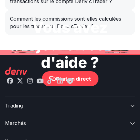
transactions sur le compte Deriv cTrader ?
Comment les commissions sont-elles calculées
Vous avez
pour les trades sur Deriv cTrader ?
toujours besoin
d'aide ?
Chat en direct

Trading

Marchés
