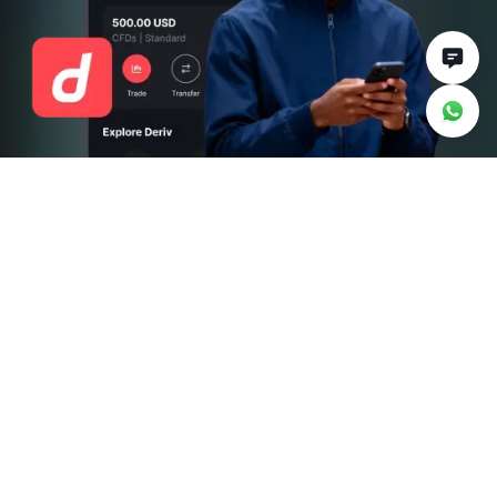
Tutto quello che ti
serve per iniziare
Gestisci il tuo conto con facilità
Controlla il tuo saldo, monitora il tuo portfolio e
passa dal conto reale a quello demo in qualsiasi
momento.