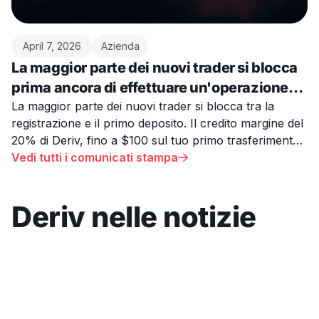
April 7, 2026
Azienda
La maggior parte dei nuovi trader si blocca
prima ancora di effettuare un'operazione.
Deriv sta cercando di risolvere questo
La maggior parte dei nuovi trader si blocca tra la
registrazione e il primo deposito. Il credito margine del
problema.
20% di Deriv, fino a $100 sul tuo primo trasferimento
MT5, è stato pensato per risolvere questo problema.
Vedi tutti i comunicati stampa

Deriv nelle notizie