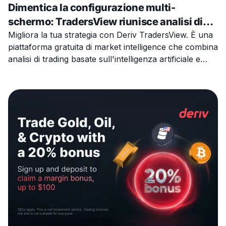
Dimentica la configurazione multi-
schermo: TradersView riunisce analisi di
trading AI, eventi economici e notizie di
Migliora la tua strategia con Deriv TradersView. È una
piattaforma gratuita di market intelligence che combina
mercato
analisi di trading basate sull'intelligenza artificiale e
notizie globali.