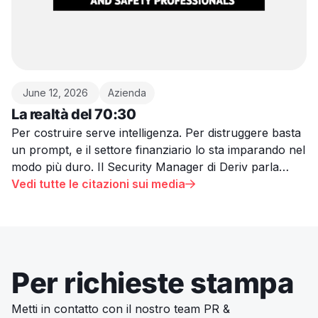
June 12, 2026
Azienda
La realtà del 70:30
Per costruire serve intelligenza. Per distruggere basta
un prompt, e il settore finanziario lo sta imparando nel
modo più duro. Il Security Manager di Deriv parla
della realtà della minaccia dell'AI che la maggior parte
Vedi tutte le citazioni sui media

delle aziende non ammette.
Per richieste stampa
Metti in contatto con il nostro team PR &