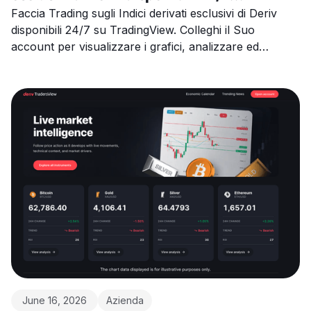
direttamente su TradingView
Faccia Trading sugli Indici derivati esclusivi di Deriv
disponibili 24/7 su TradingView. Colleghi il Suo
account per visualizzare i grafici, analizzare ed
eseguire operazioni da un unico posto.
June 16, 2026
Azienda