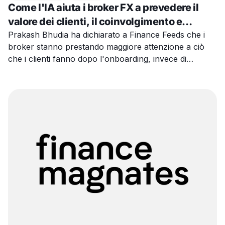
Come l'IA aiuta i broker FX a prevedere il
valore dei clienti, il coinvolgimento e
l'abbandono
Prakash Bhudia ha dichiarato a Finance Feeds che i
broker stanno prestando maggiore attenzione a ciò
che i clienti fanno dopo l'onboarding, invece di
valutare l'acquisizione solo in base ai lead o ai primi
depositi.