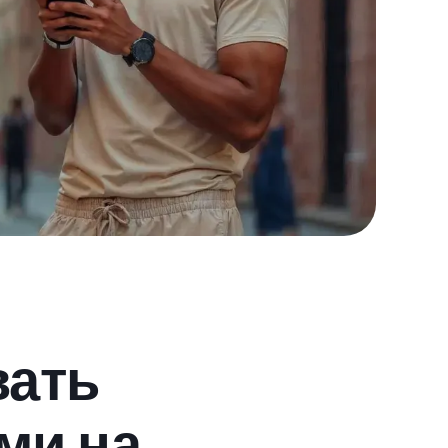
вать
ми на