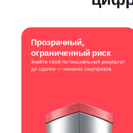
Прозрачный,
ограниченный риск
Знайте свой потенциальный результат
до сделки — никаких сюрпризов.