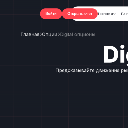
Торговля
Пла

Войти
Открыть счет
Главная
Опции
Digital опционы


Di
Предсказывайте движение рын