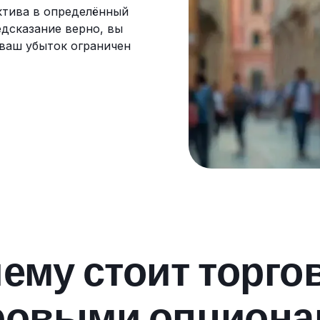
актива в определённый
едсказание верно, вы
 ваш убыток ограничен
ему стоит торго
овыми опциона