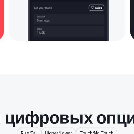
 цифровых опц
Rise/Fall
Higher/Lower
Touch/No Touch