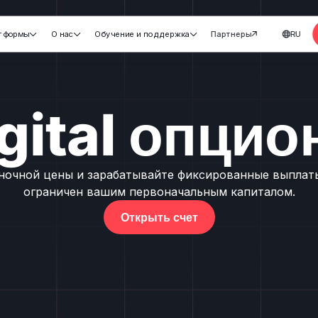
тформы
О нас
Обучение и поддержка
Партнеры
RU





gital опци
очной цены и зарабатывайте фиксированные выплаты,
ограничен вашим первоначальным капиталом.
Открыть счет