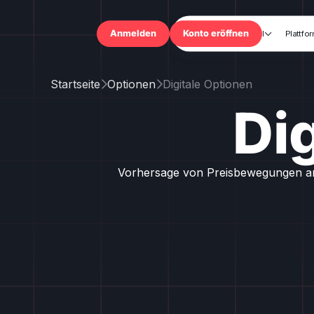
Handel
Plattfo

Anmelden
Konto eröffnen
Startseite
Optionen
Digitale Optionen


Di
Vorhersage von Preisbewegungen am 