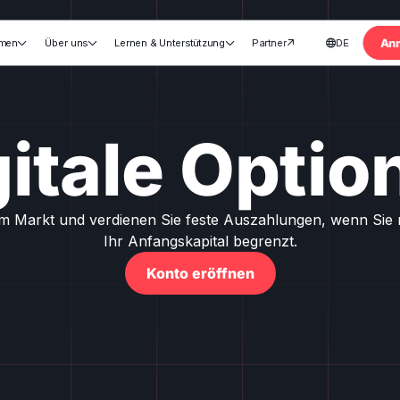
An
rmen
Über uns
Lernen & Unterstützung
Partner
DE





gitale Optio
Markt und verdienen Sie feste Auszahlungen, wenn Sie re
Ihr Anfangskapital begrenzt.
Konto eröffnen