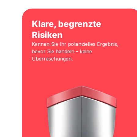
Klare, begrenzte
Risiken
Kennen Sie Ihr potenzielles Ergebnis,
bevor Sie handeln – keine
Überraschungen.