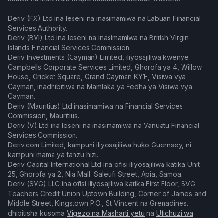
Deriv (FX) Ltd ina leseni na inasimamiwa na Labuan Financial
Services Authority.
Deriv (BVI) Ltd ina leseni na inasimamiwa na British Virgin
Islands Financial Services Commission.
Deriv Investments (Cayman) Limited, iliyosajiliwa kwenye
Campbells Corporate Services Limited, Ghorofa ya 4, Willow
House, Cricket Square, Grand Cayman KY1-, Visiwa vya
Cayman, inadhibitiwa na Mamlaka ya Fedha ya Visiwa vya
Cayman.
Deriv (Mauritius) Ltd inasimamiwa na Financial Services
Commission, Mauritius.
Deriv (V) Ltd ina leseni na inasimamiwa na Vanuatu Financial
Services Commission.
Deriv.com Limited, kampuni iliyosajiliwa huko Guernsey, ni
kampuni mama ya tanzu hizi.
Deriv Capital International Ltd ina ofisi iliyosajiliwa katika Unit
25, Ghorofa ya 2, Nia Mall, Saleufi Street, Apia, Samoa.
Deriv (SVG) LLC ina ofisi iliyosajiliwa katika First Floor, SVG
Teachers Credit Union Uptown Building, Corner of James and
Middle Street, Kingstown P.O., St Vincent na Grenadines.
dhibitisha kusoma
Vigezo na Masharti yetu
na
Ufichuzi wa