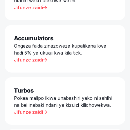
utabiri wako utakuwa sahihi.
Jifunze zaidi

Accumulators
Ongeza faida zinazoweza kupatikana kwa
hadi 5% ya ukuaji kwa kila tick.
Jifunze zaidi

Turbos
Pokea malipo ikiwa unabashiri yako ni sahihi
na bei inabaki ndani ya kizuizi kilichowekwa.
Jifunze zaidi
