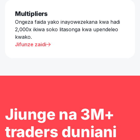
Multipliers
Ongeza faida yako inayowezekana kwa hadi
2,000x ikiwa soko litasonga kwa upendeleo
kwako.
Jifunze zaidi

Jiunge na 3M+
traders duniani