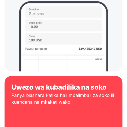
Uwezo wa kubadilika na soko
Fanya biashara katika hali mbalimbali za soko ili
kuendana na mkakati wako.