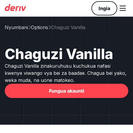

Ingia
Nyumbani
Options
Chaguzi Vanilla


Chaguzi Vanilla
Chaguzi Vanilla zinakuruhusu kuchukua nafasi
kwenye viwango vya bei za baadae. Chagua bei yako,
weka muda, na uone matokeo.
Fungua akaunti