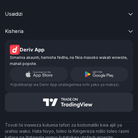
Usaidizi

Kisheria

Deriv App
Simamia akaunti, hamisha fedha, na fikia masoko wakati wowote,
mahali popote.
*Upatikanaji wa Deriv App unategemea nchi yako ya makazi.
Tovuti hii inaweza kutumia tafsiri za kiotomatiki kwa ajili ya
urahisi wako. Hata hivyo, toleo la Kiingereza ndilo toleo rasmi
kabisa na litatawala iwapo kutatokea utofauti wowote.