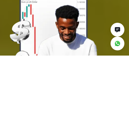
Porquê negociar
forex com a Deriv
Alavancagem elevada até
1:1000
Maximize a sua exposição ao mercado forex